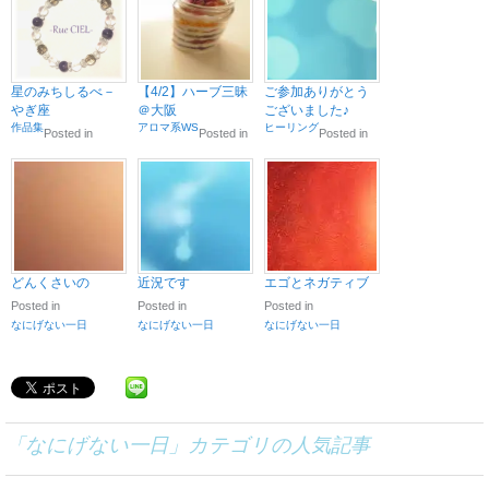
星のみちしるべ－
【4/2】ハーブ三昧
ご参加ありがとう
やぎ座
＠大阪
ございました♪
作品集
アロマ系WS
ヒーリング
Posted in
Posted in
Posted in
どんくさいの
近況です
エゴとネガティブ
Posted in
Posted in
Posted in
なにげない一日
なにげない一日
なにげない一日
「
なにげない一日
」カテゴリの人気記事