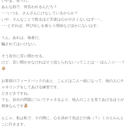
いやぁ、焦った。
あんな顔で、何言われるんだろ？
･･･いつも、さんざんにけなしているからか？
いや、そんなことで怒るほど天使は心が小さくないはず･･･。
･･･とすれば、呼び出しを食らう理由などほかにないはず。
うん。あれは、偽者だ。
騙されてはいけない。
そう自分に言い聞かせる。
けど、言い聞かせなければそう信じられないってことは･･･ほん△☆･･･？
お客様のフィードバックのあと、こんどは二人一組になって、他の人にチ
ャネリングをしてあげる練習です。
どきどきですね。
でも、自分の問題についてチャネるより、他人のことを見てあげるほうが
簡単なんです
んじゃ、私は私で、その間に、心を決めて先ほどの偽（？）ミカエルんと
こに行きます。