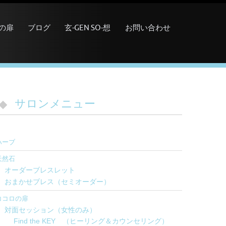
の扉
ブログ
玄-GEN SO-想
お問い合わせ
サロンメニュー
ハーブ
天然石
オーダーブレスレット
おまかせブレス（セミオーダー）
ココロの扉
対面セッション（女性のみ）
Find the KEY （ヒーリング＆カウンセリング）