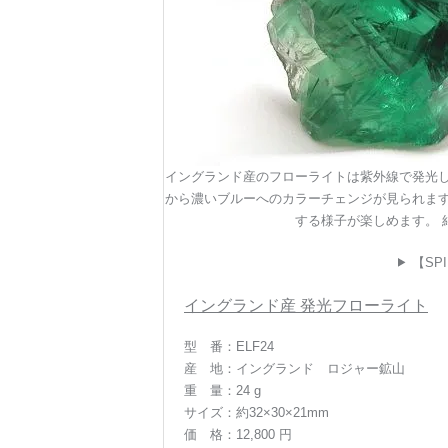
イングランド産のフローライトは紫外線で発光し
から濃いブルーへのカラーチェンジが見られます
する様子が楽しめます。 
【SPI
イングランド産 発光フローライト
型 番：ELF24
産 地：イングランド ロジャー鉱山
重 量：24 g
サイズ：約32×30×21mm
価 格：12,800 円