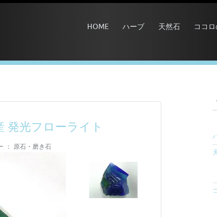
HOME
ハーブ
天然石
ココロ
産 発光フローライト
ー ： 原石・磨き石