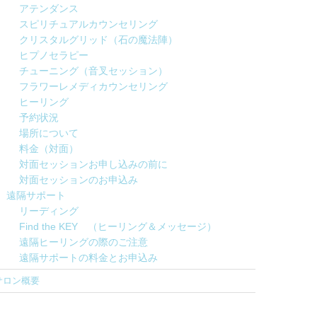
アテンダンス
スピリチュアルカウンセリング
クリスタルグリッド（石の魔法陣）
ヒプノセラピー
チューニング（音叉セッション）
フラワーレメディカウンセリング
ヒーリング
予約状況
場所について
料金（対面）
対面セッションお申し込みの前に
対面セッションのお申込み
遠隔サポート
リーディング
Find the KEY （ヒーリング＆メッセージ）
遠隔ヒーリングの際のご注意
遠隔サポートの料金とお申込み
サロン概要