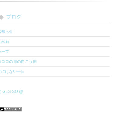
ブログ
お知らせ
天然石
ハーブ
ココロの扉の向こう側
なにげない一日
-GES SO-想