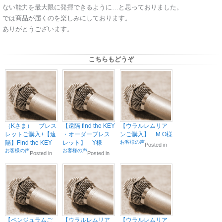
ない能力を最大限に発揮できるように…と思っておりました。
では商品が届くのを楽しみにしております。
ありがとうございます。
こちらもどうぞ
（Kさま） ブレス
【遠隔 find the KEY
【ウラルレムリア
レットご購入+【遠
・オーダーブレス
ンご購入】 M.O様
隔】Find the KEY
レット】 Y様
お客様の声
Posted in
お客様の声
お客様の声
Posted in
Posted in
【ペンジュラムご
【ウラルレムリア
【ウラルレムリア