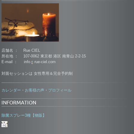
店舗名 ： Rue CIEL
所在地 ： 107-0062 東京都 港区 南青山 2-2-15
E-mail ： info
rue-ciel.com
対面セッションは 女性専用＆完全予約制
カレンダー
お客様の声
プロフィール
・
・
INFORMATION
除菌スプレー3種【物販】