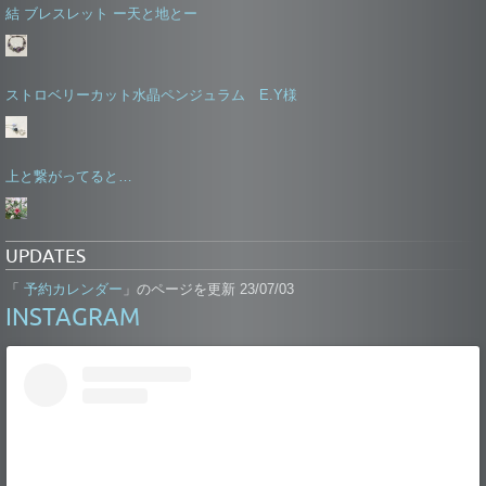
結 ブレスレット ー天と地とー
ストロベリーカット水晶ペンジュラム E.Y様
上と繋がってると…
UPDATES
予約カレンダー
「
」のページを更新 23/07/03
INSTAGRAM