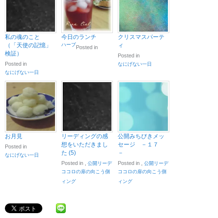
私の魂のこと
今日のランチ
クリスマスパーテ
（「天使の記憶」
ハーブ
ィ
Posted in
検証）
Posted in
Posted in
なにげない一日
なにげない一日
お月見
リーディングの感
公開みちびきメッ
想をいただきまし
セージ －１７
Posted in
た (5)
－
なにげない一日
Posted in
,
Posted in
,
公開リーデ
公開リーデ
ココロの扉の向こう側
ココロの扉の向こう側
ィング
ィング