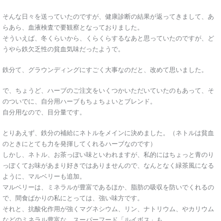
そんな日々を送っていたのですが、健康診断の結果が返ってきまして、あ
らあら、血液検査で要観察となっておりました。
そういえば、冬くらいから、くらくらするなあと思っていたのですが、ど
うやら鉄欠乏性の貧血気味だったようで。
鉄分て、グラウンディングにすごく大事なのだと、改めて思いました。
で、ちょうど、ハーブのご注文をいくつかいただいていたのもあって、そ
のついでに、自分用ハーブもちょちょいとブレンド。
自分用なので、目分量です。
とりあえず、鉄分の補給にネトルをメインに決めました。（ネトルは貧血
のときにとても力を発揮してくれるハーブなのです）
しかし、ネトル、お茶っぽい味といわれますが、私的にはちょっと青のり
っぽくてお味があまり好きではありませんので、なんとなく緑茶風になる
ように、マルベリーも追加。
マルベリーは、ミネラルが豊富であるほか、脂肪の吸収を防いでくれるの
で、間食ばかりの私にとっては、強い味方です。
それと、抗酸化作用が強くマグネシウム、リン、ナトリウム、やカリウム
などのミネラル豊富な、スーパーフード「ルイボス」も。