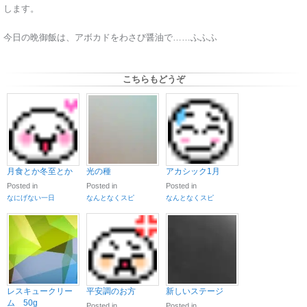
します。
今日の晩御飯は、アボカドをわさび醤油で……ふふふ
こちらもどうぞ
月食とか冬至とか
光の種
アカシック1月
Posted in
Posted in
Posted in
なにげない一日
なんとなくスピ
なんとなくスピ
レスキュークリー
平安調のお方
新しいステージ
ム 50g
Posted in
Posted in