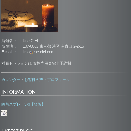
店舗名 ： Rue CIEL
所在地 ： 107-0062 東京都 港区 南青山 2-2-15
E-mail ： info
rue-ciel.com
対面セッションは 女性専用＆完全予約制
カレンダー
お客様の声
プロフィール
・
・
INFORMATION
除菌スプレー3種【物販】
LATEST BLOG