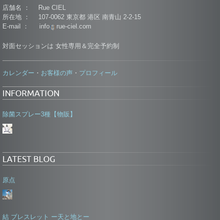
店舗名 ： Rue CIEL
所在地 ： 107-0062 東京都 港区 南青山 2-2-15
E-mail ： info
rue-ciel.com
対面セッションは 女性専用＆完全予約制
カレンダー
お客様の声
プロフィール
・
・
INFORMATION
除菌スプレー3種【物販】
LATEST BLOG
原点
結 ブレスレット ー天と地とー