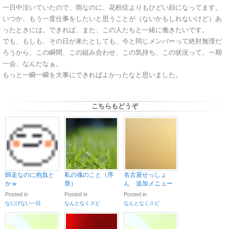
一日中泣いていたので、雨なのに、花粉症よりもひどい顔になってます。
いつか、もう一度仕事をしたいと思うことが（ないかもしれないけど）あ
ったときには、できれば、また、この人たちと一緒に働きたいです。
でも、もしも、その日が来たとしても、今と同じメンバーって絶対無理だ
ろうから、この瞬間、この組み合わせ、この気持ち、この状況って、一期
一会、なんだなぁ。
もっと一瞬一瞬を大事にできればよかったなと思いました。
こちらもどうぞ
師走なのに抱負と
私の魂のこと（序
名古屋せっしょ
かｗ
章）
ん 追加メニュー
Posted in
Posted in
Posted in
なにげない一日
なんとなくスピ
なんとなくスピ