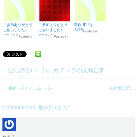
ご参加ありがとう
ご参加ありがとう
新作UPです
ございました♪
ございました♪
天然石
Posted in
ヒーリング
ヒーリング
Posted in
Posted in
「
なにげない一日
」カテゴリの人気記事
←:
魔女っ子アイテム -３-
お部屋公開
:→
最終日でした
2 comments on “
”