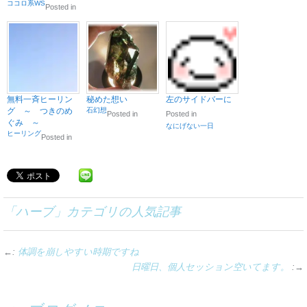
ココロ系WS
Posted in
無料一斉ヒーリン
秘めた想い
左のサイドバーに
グ ～ つきのめ
石幻想
Posted in
Posted in
ぐみ ～
なにげない一日
ヒーリング
Posted in
「
ハーブ
」カテゴリの人気記事
←:
体調を崩しやすい時期ですね
日曜日、個人セッション空いてます。
:→