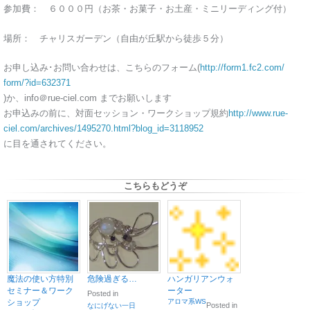
参加費： ６０００円（お茶・お菓子・お土産・ミニリーディング付）
場所： チャリスガーデン（自由が丘駅から徒歩５分）
お申し込み･お問い合わせは、こちらのフォーム(
http://
form1.f
c2.com/
form/?i
d=63237
1
)か、info＠rue-ciel.com までお願いします
お申込みの前に、対面セッション・ワークショップ規約
http://
www.rue
-
ciel.c
om/arch
ives/14
95270.h
tml?blo
g_id=31
18952
に目を通されてください。
こちらもどうぞ
魔法の使い方特別
危険過ぎる…
ハンガリアンウォ
セミナー＆ワーク
ーター
Posted in
ショップ
アロマ系WS
Posted in
なにげない一日