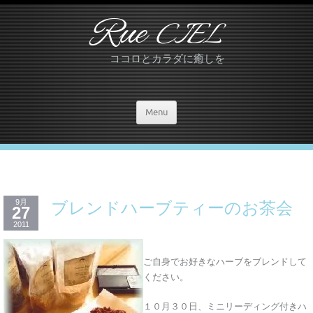
Rue
CIEL
ココロとカラダに癒しを
Menu
9月
ブレンドハーブティーのお茶会
27
2011
ご自身でお好きなハーブをブレンドして
ください。
１０月３０日、ミニリーディング付きハ