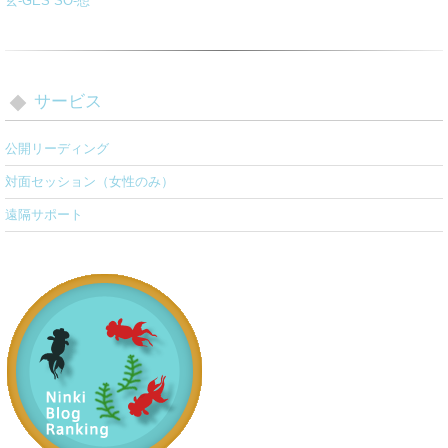
玄-GES SO-想
サービス
公開リーディング
対面セッション（女性のみ）
遠隔サポート