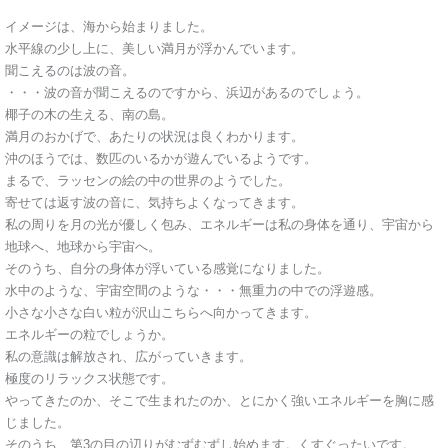
イメージは、海から始まりました。
水平線の少し上に、美しい満月が浮かんでいます。
聞こえるのは波の音。
・・・波の音が聞こえるのですから、浜辺があるのでしょう。
椰子の木の生える、南の島。
満月のおかげで、あたりの状況は良くわかります。
沖のほうでは、数匹のいるかが遊んでいるようです。
まるで、ラッセンの絵の中の世界のようでした。
寄せては返す波の音に、気持ちよくなってきます。
私の周りを月の光が優しく包み、エネルギーは私の身体を通り、宇宙から
地球へ、地球から宇宙へ。
そのうち、自分の身体が浮いている感覚になりました。
水中のような、宇宙空間のような・・・無重力の中での浮遊感。
小さな小さな白い粒が沢山こちらへ向かってきます。
エネルギーの粒でしょうか。
私の意識は解放され、広がっていきます。
極度のリラックス状態です。
やってきたのか、そこで生まれたのか、とにかく強いエネルギーを胸に感
じました。
そのうち、第3の目の辺りがむずむずし始めます。くすぐったいです。