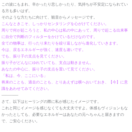
この波にもまれ、辛かったり悲しかったり、気持ちが不安定になられてい
る方も多いはず。
そのような方たちに向けて、観音からメッセージです。
こんなときこそ、しっかりセンタリングを心がけてください。
周りで何が起ころうと、私の中心は私の中にあって、周りで起こる出来事
に自分で判断のフィルターをかけているだけなのです。
全ての物事は、行ったり来たりを繰り返しながら進化していきます。
今は、戻るエネルギーが強く、速度も速いです。
でも、振り子の支点を見てください。
振り子がどんなにゆれていても、支点は動きません。
あなたの中心に、振り子の支点を置いて見てください。
「私は、今、ここにいる」
将来のことも、過去のことも、とりあえずは横へおいておき、【今】に意
識をあわせてみてください。
----------—-
さて、以下はヒーリングの際に私が感じたイメージです。
これと同じイメージを感じなくても大丈夫ですよ。体感もヴィジョンもな
かったとしても、必要なエネルギーはあなたの元へちゃんと届きますの
で、ご安心ください。