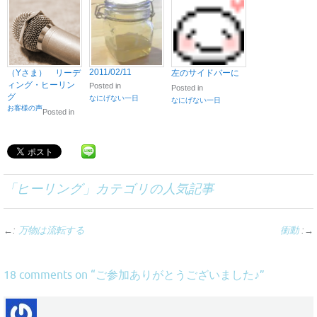
2011/02/11
（Yさま） リーデ
左のサイドバーに
ィング・ヒーリン
Posted in
Posted in
グ
なにげない一日
なにげない一日
お客様の声
Posted in
「
ヒーリング
」カテゴリの人気記事
←:
万物は流転する
衝動
:→
ご参加ありがとうございました♪
18 comments on “
”