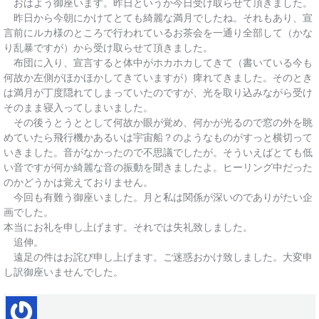
おはよう御座います。昨日というか今日受け取らせて頂きました。
昨日から今朝にかけてとても綺麗な満月でしたね。それもあり、宣
言前にルカ様のところで行われているお茶会を一通り全部して（かな
り乱暴ですが）から受け取らせて頂きました。
布団に入り、宣言すると体中がホカホカしてきて（書いている今も
何故か左側がほかほかしてきていますが）痺れてきました。そのとき
は満月が丁度隠れてしまっていたのですが、光を取り込みながら受け
そのまま寝入ってしまいました。
その後うとうととして何故か眼が覚め、何かが光るので窓の外を眺
めていたら飛行機かあるいは宇宙船？のようなものがすっと横切って
いきました。音がなかったので不思議でしたが。そういえばとても低
い音ですが何か綺麗な音の振動を聞きましたよ。ヒーリング中だった
のかどうかは覚えておりません。
今回も有難う御座いました。月と私は関係が深いのでありがたい企
画でした。
本当にお礼を申し上げます。それでは失礼致しました。
追伸。
遠足の件はお詫び申し上げます。ご迷惑おかけ致しました。大変申
し訳御座いませんでした。