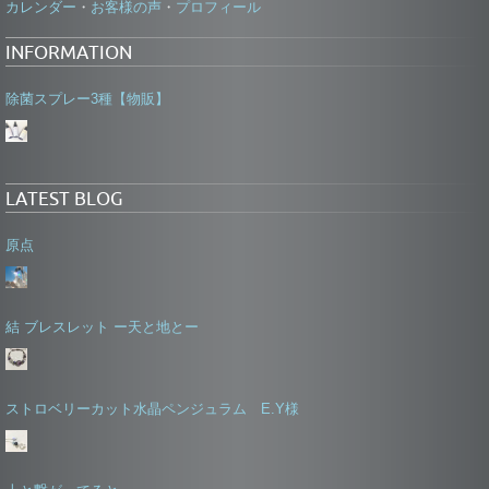
カレンダー
お客様の声
プロフィール
・
・
INFORMATION
除菌スプレー3種【物販】
LATEST BLOG
原点
結 ブレスレット ー天と地とー
ストロベリーカット水晶ペンジュラム E.Y様