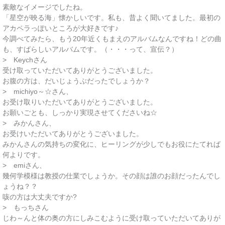
素敵なイメージでしたね。
「星空が映る海」懐かしいです。私も、昔よく聞いてました。最初の
アカペラっぽいところが大好きです♪
今調べてみたら、もう20年近くもまえのアルバムなんですね！どの曲
も、すばらしいアルバムです。（・・・って、宣伝？）
> Keychさん
受け取っていただいてありがとうございました。
お腹の方は、だいじょうぶだったでしょうか？
> michiyo～☆さん、
お受け取りいただいてありがとうございました。
お願いごとも、しっかり実現させてくださいね☆
> みかんさん、
お受けいただいてありがとうございました。
みかんさんの気持ちの変化に、ヒーリングが少しでもお役にたてれば
何よりです。
> emiさん、
幾何学模様は教授の仕業でしょうか。その顔は誰のお顔だったんでし
ょうね？？
咳の方は大丈夫ですか?
> もっちさん
じわ～んと体の奥の方にしみこむように受け取っていただいてありが