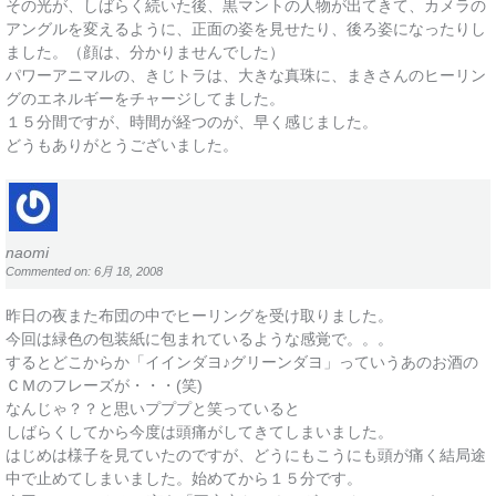
その光が、しばらく続いた後、黒マントの人物が出てきて、カメラの
アングルを変えるように、正面の姿を見せたり、後ろ姿になったりし
ました。（顔は、分かりませんでした）
パワーアニマルの、きじトラは、大きな真珠に、まきさんのヒーリン
グのエネルギーをチャージしてました。
１５分間ですが、時間が経つのが、早く感じました。
どうもありがとうございました。
naomi
Commented on: 6月 18, 2008
昨日の夜また布団の中でヒーリングを受け取りました。
今回は緑色の包装紙に包まれているような感覚で。。。
するとどこからか「イインダヨ♪グリーンダヨ」っていうあのお酒の
ＣＭのフレーズが・・・(笑)
なんじゃ？？と思いプププと笑っていると
しばらくしてから今度は頭痛がしてきてしまいました。
はじめは様子を見ていたのですが、どうにもこうにも頭が痛く結局途
中で止めてしまいました。始めてから１５分です。