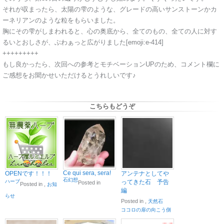
それが収まったら、太陽の雫のような、グレードの高いサンストーンかカ
ーネリアンのような粒をもらいました。
胸にその雫がしまわれると、心の奥底から、全てのもの、全ての人に対す
るいとおしさが、ぶわぁっと広がりました[emoji:e-414]
+++++++++
もし良かったら、次回への参考とモチベーションUPのため、コメント欄に
ご感想をお聞かせいただけるとうれしいです♪
こちらもどうぞ
Ce qui sera, sera!
OPENです！！！
アンテナとしてや
石幻想
ハーブ
ってきた石 予告
Posted in
Posted in
,
お知
編
らせ
Posted in
,
天然石
ココロの扉の向こう側