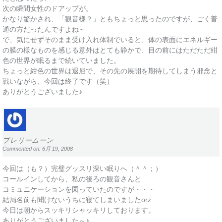
次の瞬間女性のドアップが。
かなり驚かされ、「観音様？」ともちょっと思ったのですが、ごく普
通の方だったんですよね～
で、気にせずそのまま受け入れ体制でいると、体の表面にエネルギー
の膜の様なものを感じる意外はとても静かで、目の前にはただただ紺
色の世界が眠るまで続いていました。
ちょっと紺色の世界は退屈で、その先の展開を期待してしまう邪念と
戦いながら、今回は終了です（笑）
ありがとうございました♪
プレリームーン
Commented on: 6月 19, 2008
今回は（も？）完璧グッスリ深い眠りへ（＾＾；）
コールインしてから、私の後ろの観音さんと
コミュニケーションを図っていたのですが・・・
結局名前も聞けないうちに寝てしまいましたorz
今日は朝からスッキリシャッキリしております。
ありがとうございました～♪