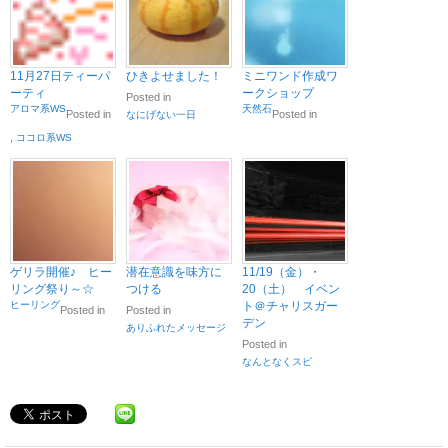
11月27日ティーパ
ひきよせました！
ミニワンド作成ワ
ーティ
ークショップ
Posted in
アロマ系WS
天然石
Posted in
Posted in
なにげない一日
,
ココロ系WS
ゲリラ開催♪ ヒー
潜在意識を味方に
11/19（金）・
リング祭り～☆
つける
20（土） イベン
ヒーリング
ト＠チャリスガー
Posted in
Posted in
デン
ありふれたメッセージ
Posted in
なんとなくスピ