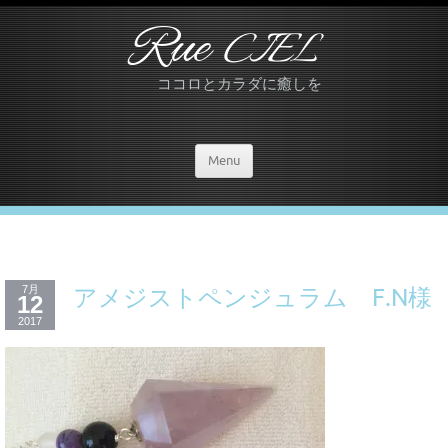
Rue
CIEL
ココロとカラダに癒しを
Menu
7月
アメジストペンジュラム F.N様
12
2017