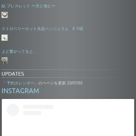
結 ブレスレット ー天と地とー
ストロベリーカット水晶ペンジュラム E.Y様
上と繋がってると…
UPDATES
予約カレンダー
「
」のページを更新 23/07/03
INSTAGRAM