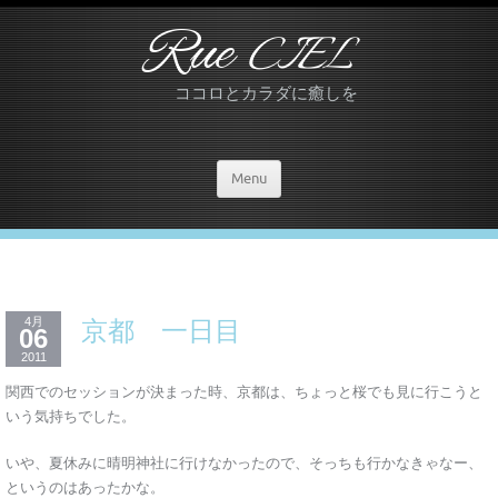
Rue
CIEL
ココロとカラダに癒しを
Menu
4月
京都 一日目
06
2011
関西でのセッションが決まった時、京都は、ちょっと桜でも見に行こうと
いう気持ちでした。
いや、夏休みに晴明神社に行けなかったので、そっちも行かなきゃなー、
というのはあったかな。