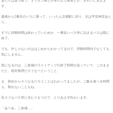
あたりは真っ暗で、オリオン座とか冬の大三角形とか、きれいに見えま
す。
最後から2番目のバスに乗って、いったん京都駅に戻り、次は平安神宮あた
り。
すでに拝観時間は終わっていためか、一番近いバス停に泊まるバスは既に
終了。
でも、中じゃないのははじめからわかってるので、拝観時間内でなくても
気にしません。
気になるのは、二条城のライトアップの終了時間が迫っていて、このまま
だと、絶対無理だろうなーということ。
ま、初めからそうなるだろうことはわかってましたが。ご飯を食べる時間
も、取れないこともね。
近そうなバス停に当たりをつけて、とりあえず向かいます。
「あーあ。二条城…」