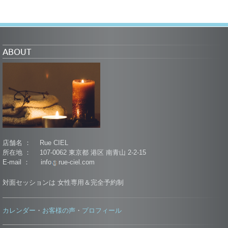
ABOUT
店舗名 ： Rue CIEL
所在地 ： 107-0062 東京都 港区 南青山 2-2-15
E-mail ： info
rue-ciel.com
対面セッションは 女性専用＆完全予約制
カレンダー
お客様の声
プロフィール
・
・