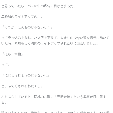
と思っていたら、バスの中の広告に目がとまった。
二条城のライトアップの…。
「ってか、ほんものじゃないし！」
って突っ込みを入れ、バス停を下りて、人通りの少ない道を適当に歩いて
いた時、素晴らしく満開のライトアップされた桜に出会いました。
「ほら、本物」
って。
「にじょうじょうのじゃないし」
と、ふてくされるわたくし。
ふらふらしていると、団地の片隅に「専勝寺跡」という看板が目に留ま
る。
跡というからには、建物なんぞ、というか、それらを想わせるものなど看