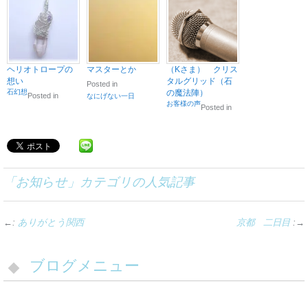
ヘリオトロープの
マスターとか
（Kさま） クリス
想い
タルグリッド（石
Posted in
石幻想
の魔法陣）
Posted in
なにげない一日
お客様の声
Posted in
「
お知らせ
」カテゴリの人気記事
←:
ありがとう関西
京都 二日目
:→
ブログメニュー