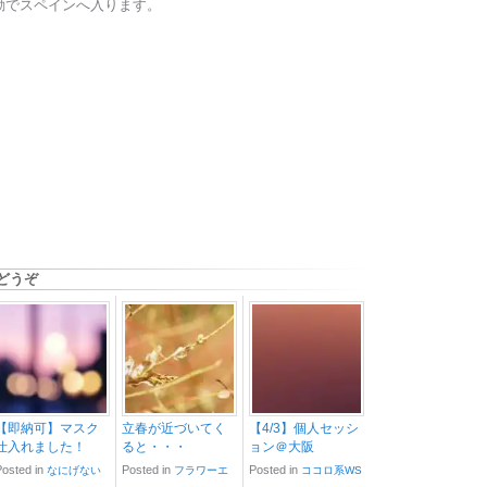
動でスペインへ入ります。
どうぞ
【即納可】マスク
立春が近づいてく
【4/3】個人セッシ
仕入れました！
ると・・・
ョン＠大阪
Posted in
Posted in
Posted in
なにげない
フラワーエ
ココロ系WS