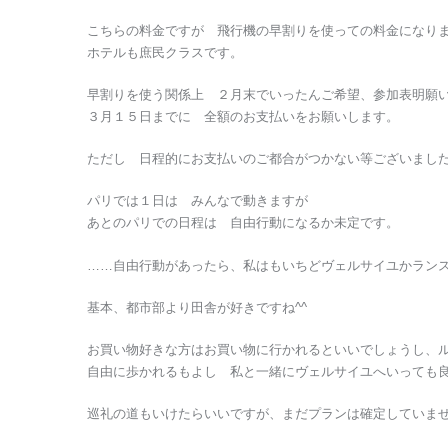
こちらの料金ですが 飛行機の早割りを使っての料金になり
ホテルも庶民クラスです。
早割りを使う関係上 ２月末でいったんご希望、参加表明願
３月１５日までに 全額のお支払いをお願いします。
ただし 日程的にお支払いのご都合がつかない等ございまし
パリでは１日は みんなで動きますが
あとのパリでの日程は 自由行動になるか未定です。
……自由行動があったら、私はもいちどヴェルサイユかラン
基本、都市部より田舎が好きですね^^
お買い物好きな方はお買い物に行かれるといいでしょうし、
自由に歩かれるもよし 私と一緒にヴェルサイユへいっても
巡礼の道もいけたらいいですが、まだプランは確定していま