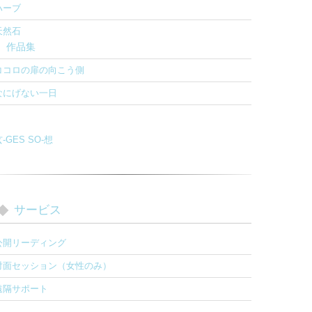
ハーブ
天然石
作品集
ココロの扉の向こう側
なにげない一日
-GES SO-想
サービス
公開リーディング
対面セッション（女性のみ）
遠隔サポート