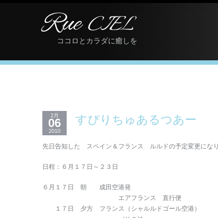
Rue
CIEL
ココロとカラダに癒しを
2月
すぴりちゅあるつあー
06
2010
先日告知した スペイン＆フランス ルルドの予定変更にな
日程：６月１７日～２３日
６月１７日 朝 成田空港発
エアフランス 直行便
１７日 夕方 フランス（シャルルドゴール空港）