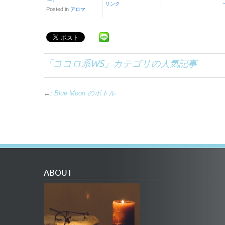
リンク
Posted in
アロマ
「
ココロ系WS
」カテゴリの人気記事
←:
Blue Moon のボトル
ABOUT