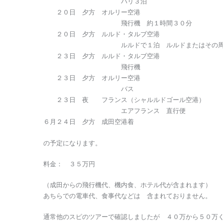
パリ３泊
２０日 夕方 オルリー空港
飛行機 約１時間３０分
２０日 夕方 ルルド・タルブ空港
ルルドで１泊 ルルドまたはその周辺
２３日 夕方 ルルド・タルブ空港
飛行機
２３日 夕方 オルリー空港
バス
２３日 夜 フランス（シャルルドゴール空港）
エアフランス 直行便
６月２４日 夕方 成田空港着
の予定になります。
料金： ３５万円
（成田からの飛行機代、機内食、ホテル代が含まれます）
あちらでの電車代、食事代などは 含まれておりません。
通常他のスピのツアーで確認しましたが ４０万から５０万