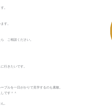
ます。
います。
たら ご相談ください。
スに行きたいです。
ルーブルを一日がかりで見学するのも素敵。
良しです＾＾
せん。