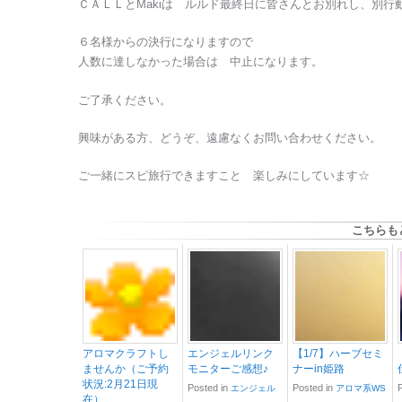
ＣＡＬＬとMakiは ルルド最終日に皆さんとお別れし、別行
６名様からの決行になりますので
人数に達しなかった場合は 中止になります。
ご了承ください。
興味がある方、どうぞ、遠慮なくお問い合わせください。
ご一緒にスピ旅行できますこと 楽しみにしています☆
こちらも
アロマクラフトし
エンジェルリンク
【1/7】ハーブセミ
ませんか（ご予約
モニターご感想♪
ナーin姫路
状況:2月21日現
Posted in
Posted in
エンジェル
アロマ系WS
在）