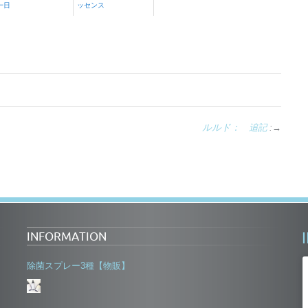
一日
ッセンス
ルルド： 追記
:→
INFORMATION
除菌スプレー3種【物販】