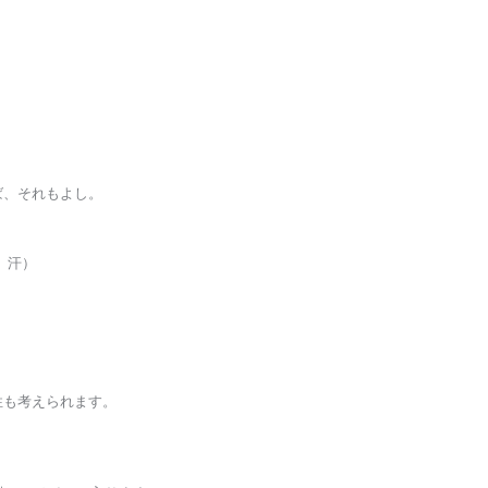
。
ば、それもよし。
。汗）
性も考えられます。
。