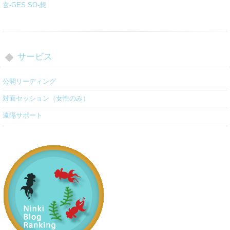
玄-GES SO-想
サービス
公開リーディング
対面セッション（女性のみ）
遠隔サポート