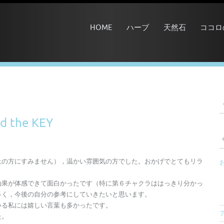
HOME
ハーブ
天然石
ココロ
the KEY
上の方にすみません），温かい雰囲気の方でした。おかげでとてもリラ
効果が体感できて面白かったです（特に第６チャクラははっきり分かっ
多く，今後の自分の参考にしていきたいと思います。
いる私には嬉しい言葉も多かったです。
た。