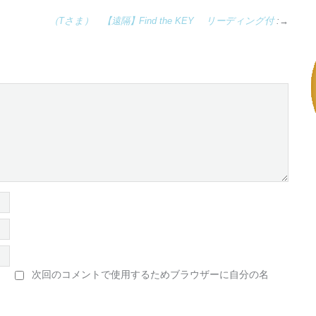
（Tさま） 【遠隔】Find the KEY リーディング付
:→
次回のコメントで使用するためブラウザーに自分の名