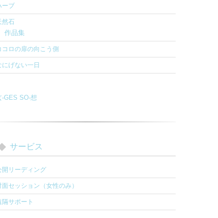
ハーブ
天然石
作品集
ココロの扉の向こう側
なにげない一日
-GES SO-想
サービス
公開リーディング
対面セッション（女性のみ）
遠隔サポート