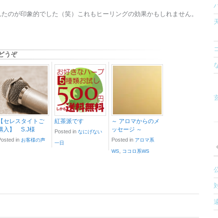
れたのが印象的でした（笑）これもヒーリングの効果かもしれません。
どうぞ
玄
【セレスタイトご
紅茶派です
～ アロマからのメ
購入】 S.J様
ッセージ ～
Posted in
なにげない
Posted in
Posted in
お客様の声
アロマ系
一日
,
WS
ココロ系WS