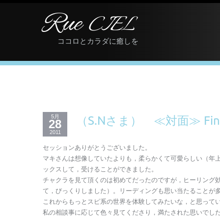
Rue
CIEL
ココロとカラダに癒しを
5月
（S.Nさま） ≪対面≫ Find 
28
2011
セッションありがとうございました。
マキさんは想像していたよりも，柔らかくて可愛らしい（年
ックスして，受けることができました。
チャクラを見て頂くのは初めてだったのですが，ヒーリング
て，びっくりしました）。リーディングも思い当たることが
これからもっとスピ系の世界を体験してみたいな，と思って
私の相談事に応じて色々見てくださり，満たされた思いでし