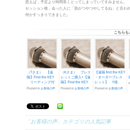
思えば，予定より時間長くとってしまっていてすみません。
セッション後，会った人に「肌がつやつやしてるね」と言わ
何かすっきりできました。
こちらも
（Tさま） 【遠
（Kさま） ブレス
【遠隔 find the KEY
隔】Find the KEY
レットご購入+【遠
・オーダーブレス
リーディング付
隔】Find the KEY
レット】 Y様
Posted in
Posted in
Posted in
お客様の声
お客様の声
お客様の声
「
お客様の声
」カテゴリの人気記事