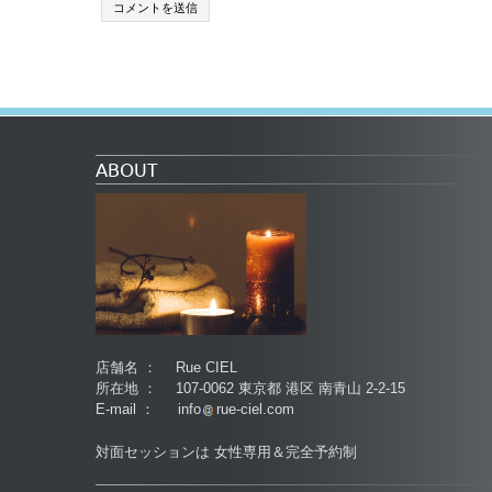
ABOUT
店舗名 ： Rue CIEL
所在地 ： 107-0062 東京都 港区 南青山 2-2-15
E-mail ： info
rue-ciel.com
対面セッションは 女性専用＆完全予約制