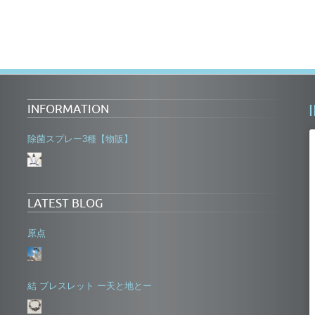
INFORMATION
除菌スプレー3種【物販】
LATEST BLOG
原点
結 ブレスレット ー天と地とー