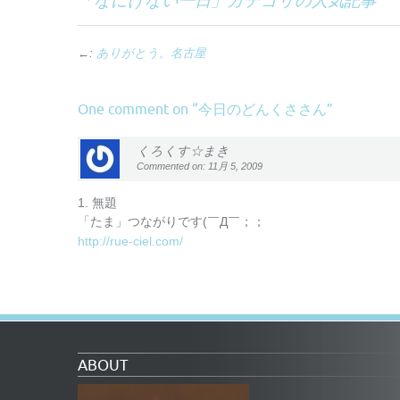
「
なにげない一日
」カテゴリの人気記事
←:
ありがとう。名古屋
今日のどんくささん
One comment on “
”
くろくす☆まき
Commented on: 11月 5, 2009
1. 無題
「たま」つながりです(￣Д￣；；
http://rue-ciel.com/
ABOUT