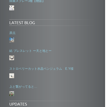
除菌スプレー3種【物販】
LATEST BLOG
原点
結 ブレスレット ー天と地とー
ストロベリーカット水晶ペンジュラム E.Y様
上と繋がってると…
UPDATES