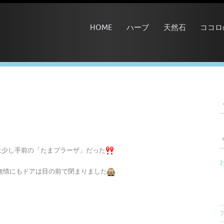
HOME
ハーブ
天然石
ココロ
は少し手前の「たまプラーザ」だった
無情にもドアは目の前で閉まりました