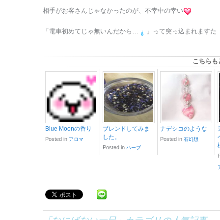
相手がお客さんじゃなかったのが、不幸中の幸い
「電車初めてじゃ無いんだから…
」って突っ込まれますた
こちらも
Blue Moonの香り
ブレンドしてみま
ナデシコのような
した。
Posted in
Posted in
アロマ
石幻想
Posted in
ハーブ