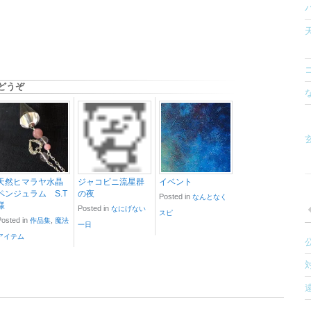
どうぞ
玄
天然ヒマラヤ水晶
ジャコビニ流星群
イベント
ペンジュラム S.T
の夜
Posted in
なんとなく
様
Posted in
なにげない
スピ
Posted in
,
作品集
魔法
一日
アイテム