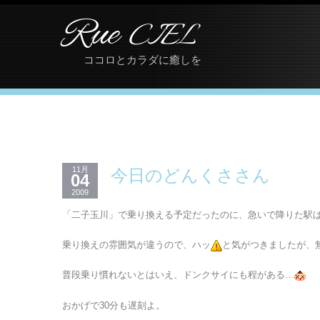
Rue
CIEL
ココロとカラダに癒しを
11月
今日のどんくささん
04
2009
「二子玉川」で乗り換える予定だったのに、急いで降りた駅
乗り換えの雰囲気が違うので、ハッ
と気がつきましたが、
普段乗り慣れないとはいえ、ドンクサイにも程がある…
おかげで30分も遅刻よ。