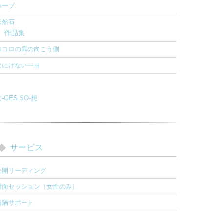
ハーブ
天然石
作品集
ココロの扉の向こう側
なにげない一日
-GES SO-想
サービス
公開リーディング
対面セッション（女性のみ）
遠隔サポート