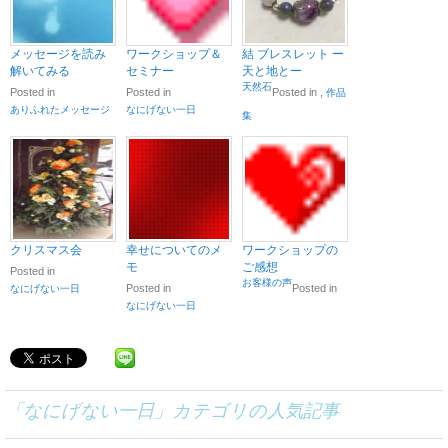
メッセージを読み
ワークショップ＆
結 ブレスレット ー
解いてみる
セミナー
天と地とー
天然石
Posted in
Posted in
Posted in
,
作品
ありふれたメッセージ
なにげない一日
集
クリスマス会
幸せについてのメ
ワークショップの
モ
ご感想
Posted in
お客様の声
Posted in
Posted in
なにげない一日
なにげない一日
「
なにげない一日
」カテゴリの人気記事