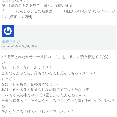
だと思います。
が、1級のテキスト見て、思った感想がまず
「・・・なんじゃ、この名前は・・・おぼえられるのかちら？？」で
した[絵文字:v-394]
勇者ひかり
Commented on: 9月 4, 2008
>「発表された番号の千番代の「４」を「５」に読み替えてくださ
い。」
なにこれ？ なにこれぇ？？？
こんなんだったら、落ちている人も受かっちゃうジャン！！
すっげぇ～～～～。
なにはともあれ、合格おめでとう♪
私は、石の名前を覚えられない時点でアウトだな（笑）
makiちゃんの中がやっぱり正しかったんだねぇ～～。
自分の感覚って、そうゆうところでも、色々な事がわかっているんだ
ね。
そんなところにびっくりした私でした。＾＾