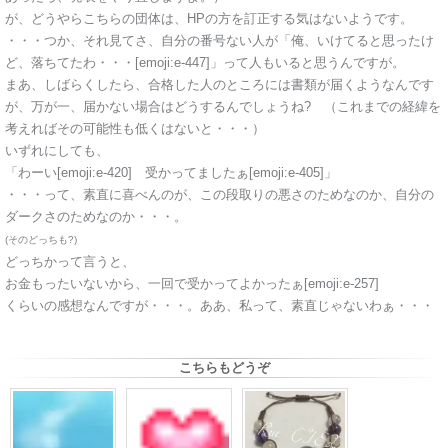
が、どうやらこちらの団体は、HPの方を訂正する気はないようです。
・・・つか、それ見てさ、自分の番号ない人が「俺、いけてると思ったけ
ど、落ちてたわ・・・[emoji:e-447]」って人もいると思うんですが。
まあ、しばらくしたら、合格した人のところには書類が届くようなんです
が、万が一、届かない場合はどうするんでしょうね? （これまでの経緯を
考えればその可能性も低くはないと・・・）
いずれにしても、
「わーい[emoji:e-420] 受かってましたぁ[emoji:e-405]」
・・・って、素直に喜べんのが、この段取りの悪さのためなのか、自分の
ダークさのためなのか・・・。
(そのどっちも?)
どっちかって言うと、
お金もったいないから、一回で受かってよかったぁ[emoji:e-257]
くらいの感想なんですが・・・。ああ、私って、素直じゃないわぁ・・・
こちらもどうぞ