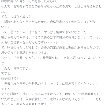
試験問題に不備がいくつもあったからね。
そんで、合格発表で自分の番号がなかったのを見て、しばし落ち込みまし
た。
でも、しばらく経つと、
「試験があんなんだったんだから、合格発表だって何かないはずがな
い！」
って、思いがこみ上げてきて、やっぱり納得できていなかった。
後から考えてみれば、「そこにあるはずの自分の番号がない」っていう、
えらい自信満々な人だったですわ・・・汗
で、昨日のうちにどうしても合否の判定が必要な理由がありましたので、
思い切ってお電話したわけですよ。
したら、「何番ですか?」って番号聞かれて、名前も言ったら、あっさり
と。
「ああ、合格ですよ」
ですと。
拍子抜けです。
「発表された番号の千番代の「４」を「５」に読み替えてください。」
ですと。
そんな試験が、世の中にあるんですかっ？！ (仮にも、一時期教師をして
いた私としては、入学試験だって、絶対そんなのありえない。・・・もし
あったら、発表をやり直しますよ。）