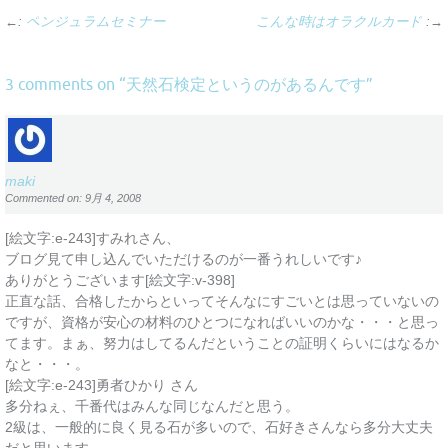
←:
ペンジュラムセミナー
こんな時はオラクルカード
:→
天然石検定というのがあるんです
3 comments on “
”
maki
Commented on: 9月 4, 2008
[絵文字:e-243]すみれさん、
ブログ見て申し込んでいただけるのが一番うれしいです♪
ありがとうございます[絵文字:v-398]
正直な話、合格したからといってそんなにすごいとは思っていないの
ですが、資格が安心の材料のひとつになればいいのかな・・・と思っ
てます。まぁ、努力はしてるんだということの証明くらいにはなるか
なと・・・。
[絵文字:e-243]勇者ひかり さん
多分ねぇ、千番代はみんな同じなんだと思う。
2級は、一般的に良く見る石が多いので、石好きさんなら多分大丈夫