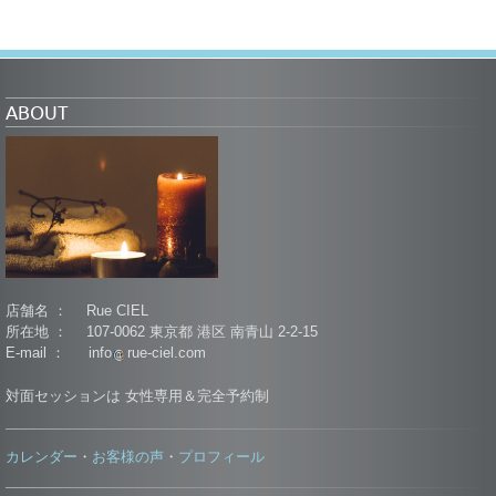
ABOUT
店舗名 ： Rue CIEL
所在地 ： 107-0062 東京都 港区 南青山 2-2-15
E-mail ： info
rue-ciel.com
対面セッションは 女性専用＆完全予約制
カレンダー
お客様の声
プロフィール
・
・