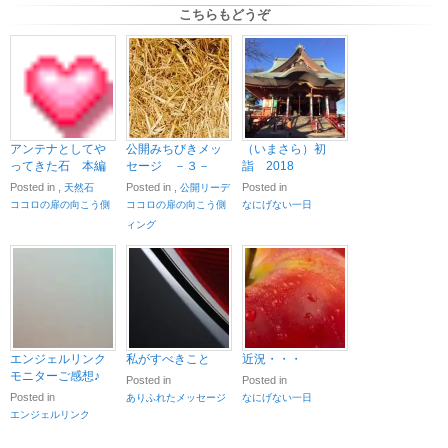
こちらもどうぞ
アンテナとしてや
公開みちびきメッ
（いまさら）初
ってきた石 本編
セージ －３－
詣 2018
Posted in
,
Posted in
,
Posted in
天然石
公開リーデ
ココロの扉の向こう側
ココロの扉の向こう側
なにげない一日
ィング
エンジェルリンク
私がすべきこと
近況・・・
モニターご感想♪
Posted in
Posted in
Posted in
ありふれたメッセージ
なにげない一日
エンジェルリンク