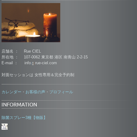
店舗名 ： Rue CIEL
所在地 ： 107-0062 東京都 港区 南青山 2-2-15
E-mail ： info
rue-ciel.com
対面セッションは 女性専用＆完全予約制
カレンダー
お客様の声
プロフィール
・
・
INFORMATION
除菌スプレー3種【物販】