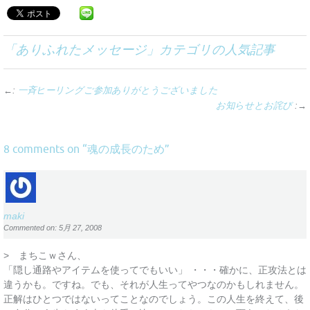
「
ありふれたメッセージ
」カテゴリの人気記事
←:
一斉ヒーリングご参加ありがとうございました
お知らせとお詫び
:→
魂の成長のため
8 comments on “
”
maki
Commented on: 5月 27, 2008
> まちこｗさん、
「隠し通路やアイテムを使ってでもいい」 ・・・確かに、正攻法とは
違うかも。ですね。でも、それが人生ってやつなのかもしれません。
正解はひとつではないってことなのでしょう。この人生を終えて、後