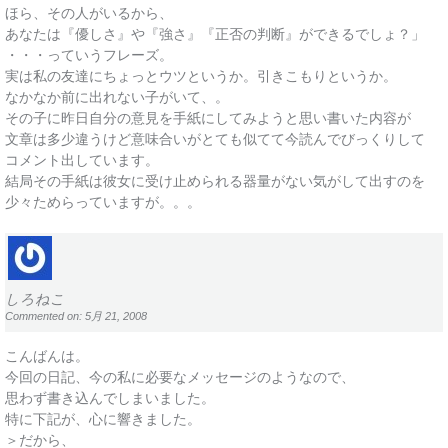
ほら、その人がいるから、
あなたは『優しさ』や『強さ』『正否の判断』ができるでしょ？」
・・・っていうフレーズ。
実は私の友達にちょっとウツというか。引きこもりというか。
なかなか前に出れない子がいて、。
その子に昨日自分の意見を手紙にしてみようと思い書いた内容が
文章は多少違うけど意味合いがとても似てて今読んでびっくりして
コメント出しています。
結局その手紙は彼女に受け止められる器量がない気がして出すのを
少々ためらっていますが。。。
しろねこ
Commented on: 5月 21, 2008
こんばんは。
今回の日記、今の私に必要なメッセージのようなので、
思わず書き込んでしまいました。
特に下記が、心に響きました。
＞だから、