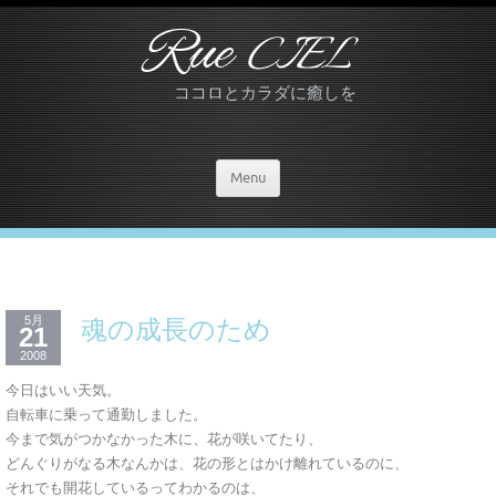
Rue
CIEL
ココロとカラダに癒しを
Menu
5月
魂の成長のため
21
2008
今日はいい天気。
自転車に乗って通勤しました。
今まで気がつかなかった木に、花が咲いてたり、
どんぐりがなる木なんかは、花の形とはかけ離れているのに、
それでも開花しているってわかるのは、