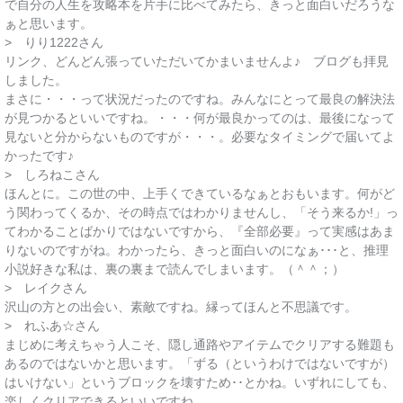
で自分の人生を攻略本を片手に比べてみたら、きっと面白いだろうな
ぁと思います。
> りり1222さん
リンク、どんどん張っていただいてかまいませんよ♪ ブログも拝見
しました。
まさに・・・って状況だったのですね。みんなにとって最良の解決法
が見つかるといいですね。・・・何が最良かってのは、最後になって
見ないと分からないものですが・・・。必要なタイミングで届いてよ
かったです♪
> しろねこさん
ほんとに。この世の中、上手くできているなぁとおもいます。何がど
う関わってくるか、その時点ではわかりませんし、「そう来るか!」っ
てわかることばかりではないですから、『全部必要』って実感はあま
りないのですがね。わかったら、きっと面白いのになぁ･･･と、推理
小説好きな私は、裏の裏まで読んでしまいます。（＾＾；）
> レイクさん
沢山の方との出会い、素敵ですね。縁ってほんと不思議です。
> れふあ☆さん
まじめに考えちゃう人こそ、隠し通路やアイテムでクリアする難題も
あるのではないかと思います。「ずる（というわけではないですが）
はいけない」というブロックを壊すため･･とかね。いずれにしても、
楽しくクリアできるといいですね。