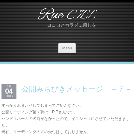
Rue
CIEL
ココロとカラダに癒しを
Menu
4月
公開みちびきメッセージ －７－
04
2008
すっかりおまたせしてしまってごめんなさい。
公開リーディング第７弾は、R.Tさんです。
ハンドルネームの名前がなかったので、イニシャルにさせていただきまし
た。
現在、リーディングの方の受付はしておりません。