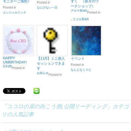
モニターご感想♪
ずく （新月のワ
Posted in
ークショップ）
Posted in
なにげない一日
アロマ系WS
Posted in
エンジェルリンク
,
ココロ系WS
HAPPY
【11/5】ミニ個人
イベント
UNBIRTHDAY!
セッションできま
Posted in
石幻想
Posted in
す
なんとなくスピ
お知らせ
Posted in
「
ココロの扉の向こう側
,
公開リーディング
」カテゴ
リの人気記事