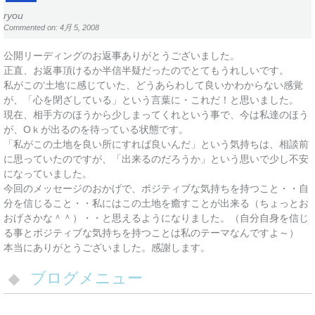
ryou
Commented on: 4月 5, 2008
公開リーディングのお返事ありがとうございました。
正直、お返事頂けるか半信半疑だったのでとてもうれしいです。
私がこの‘土地‘に感じていた、どうあらわして良いかわからない感覚
が、「心を閉ざしている」という言葉に・これだ！と思いました。
現在、相手方のほうから少しまってくれという事で、今は私達のほう
が、Oｋが出るのを待っている状態です。
「私がこの土地を良い所にすれば良いんだ」という気持ちは、相談前
に思っていたのですが、「出来るのだろうか」という思いで少し不安
になっていました。
今回のメッセージのおかげで、ポジティブな気持ちを持つこと・・自
分を信じること・・私にはこの土地を癒すことが出来る（ちょっとお
おげさかな＾＾）・・と思えるようになりました。（自分自身を信じ
る事とポジティブな気持ちを持つことは私のテーマなんですよ～）
本当にありがとうございました。感謝します。
ブログメニュー