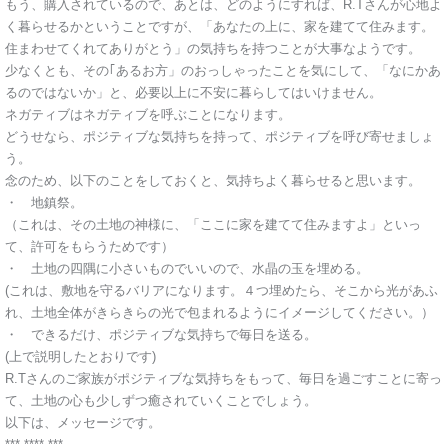
もう、購入されているので、あとは、どのようにすれば、R.Tさんが心地よ
く暮らせるかということですが、「あなたの上に、家を建てて住みます。
住まわせてくれてありがとう」の気持ちを持つことが大事なようです。
少なくとも、その｢あるお方」のおっしゃったことを気にして、「なにかあ
るのではないか」と、必要以上に不安に暮らしてはいけません。
ネガティブはネガティブを呼ぶことになります。
どうせなら、ポジティブな気持ちを持って、ポジティブを呼び寄せましょ
う。
念のため、以下のことをしておくと、気持ちよく暮らせると思います。
・ 地鎮祭。
（これは、その土地の神様に、「ここに家を建てて住みますよ」といっ
て、許可をもらうためです）
・ 土地の四隅に小さいものでいいので、水晶の玉を埋める。
(これは、敷地を守るバリアになります。４つ埋めたら、そこから光があふ
れ、土地全体がきらきらの光で包まれるようにイメージしてください。）
・ できるだけ、ポジティブな気持ちで毎日を送る。
(上で説明したとおりです)
R.Tさんのご家族がポジティブな気持ちをもって、毎日を過ごすことに寄っ
て、土地の心も少しずつ癒されていくことでしょう。
以下は、メッセージです。
*** **** ***