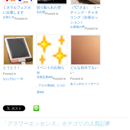
ミネラルフェスタ
切り取られた空
（*C*さま） リー
に出展します
石幻想
ディング・チャネ
Posted in
お知らせ
リング（出張セッ
Posted in
ション）
お客様の声
Posted in
とうとう！
イベントのお知ら
どんな自分でもい
せ
い
Posted in
天然石系WS
Posted in
Posted in
なにげない一日
ありふれたメッセージ
,
,
アロマ系WS
ココロ
系WS
「
フラワーエッセンス
」カテゴリの人気記事