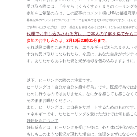
受け取る際には、「今から（くろくす☆）まきのヒーリング
参加をご希望の方は、この記事のコメント欄にHNと都道府県
募集記事のコメントについては一つ一つお返事できないのが現状ですが、ほんと
ご参加いただいた方は、ぜひ、感想もお書き込みください。(こちらはお返事す
代理でお申し込みされる方は、ご本人の了解を得てから
参加のお申し込みは、
2月10日23時35分まで
。
それ以降に書きこみされても、エネルギーは送られません（
十分お受け取りになられたら、今度は、あなた自身がポジテ
す。あなたからあふれた愛と光が地球を包み込みますように
以下、ヒーリングの際のご注意です。
ヒーリングは「自分が自分を癒す行為」です。医療行為では
ために行うものではありません。なにかを感じても感じなく
そのままお眠りください。
また、ヒーリングは、ご自身をサポートするためのものです
エネルギーです。ただヒーリングを受けただけでは何も起こ
好転反応について
好転反応とは、ヒーリングを受けた後に、心と体に浄化が起
もしもこのような状況が現れた場合は、無理をせずになるべ