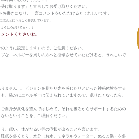
を受け取ります」と宣言してお受け取りください。
をお書きになり、一言コメントをいただけるとうれしいです。
にほんとにうれしく拝読しています。
るように心がけてます。）
コメントくださいね。
そのように設定します）ので、ご注意ください。
ィブなエネルギーを周りの方へと循環させていただけると、うれしいで
。
ありませんし、ビジョンを見たり光を感じたりといった神秘体験をする
ても、確かにエネルギーは伝えられていますので、眠りたくなったら、
。ご自身が変化を望んではじめて、それを後ろからサポートするための
らないということを、ご理解ください。
こり、眠い、体がだるい等の症状が出ることを言います。
く睡眠を多くとり、水分（お水、ミネラルウォーター、ぬるま湯）を多