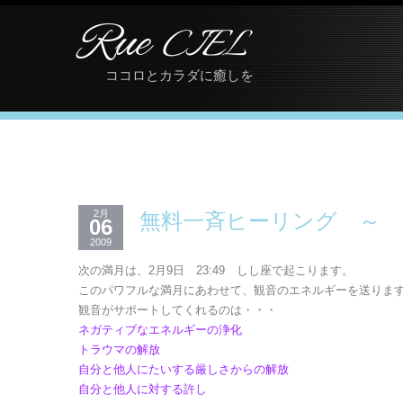
Rue
CIEL
ココロとカラダに癒しを
2月
無料一斉ヒーリング ～
06
2009
次の満月は、2月9日 23:49 しし座で起こります。
このパワフルな満月にあわせて、観音のエネルギーを送りま
観音がサポートしてくれるのは・・・
ネガティブなエネルギーの浄化
トラウマの解放
自分と他人にたいする厳しさからの解放
自分と他人に対する許し