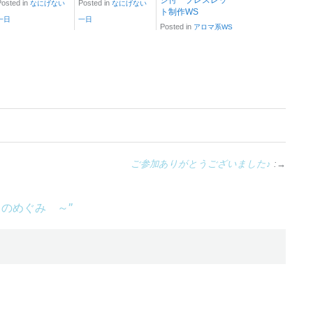
ジ付 ブレスレッ
Posted in
Posted in
なにげない
なにげない
ト制作WS
一日
一日
Posted in
アロマ系WS
ご参加ありがとうございました♪
:→
きのめぐみ ～
”