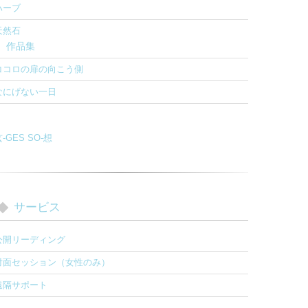
ハーブ
天然石
作品集
ココロの扉の向こう側
なにげない一日
-GES SO-想
サービス
公開リーディング
対面セッション（女性のみ）
遠隔サポート