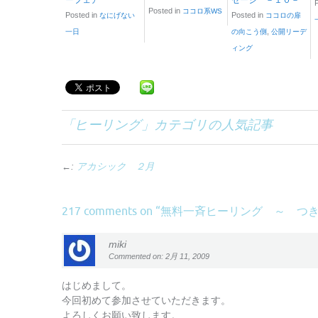
ーフェア
セージ －１０－
Posted in
ココロ系WS
Posted in
Posted in
なにげない
ココロの扉
,
一日
の向こう側
公開リーデ
ィング
「
ヒーリング
」カテゴリの人気記事
←:
アカシック ２月
無料一斉ヒーリング ～ つ
217 comments on “
miki
Commented on: 2月 11, 2009
はじめまして。
今回初めて参加させていただきます。
よろしくお願い致します。