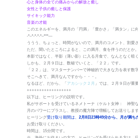
心と身体の全ての痛みからの解放と癒し
女性と子供の癒しと保護
サイキック能力
音楽の才能
このエネルギーを、満月の「円満」「豊かさ」「満タン」に
-*–*-*-*-*–***—
ううう、ちょっと、時間がないので、満月のコメント、割愛
ただ、聞いたところによると、この満月、食を伴うのだとか
本影ではなく、半影（薄い影）に入る月食で、なんとなく暗
しかも、２月９日は、数秘でいくと、「２２」です。
「２２」は、マスターナンバーで神秘的で大きな力を表す数
そこへきて、満月なんですから・・・。
なるほど、だから、「
アカシック２月
」では、２月９日が重
++++++++++++++++++
以下は、ヒーリングの説明です。
私がサポートを受けているネメトーナ（ケルト女神： 神聖
月のパワーにプラスし、教授の魔方陣で増幅してお送りしま
ヒーリング
受け取り期間は、
2月8日23時49分から、月が満ちた
お受け取りください。
時間は、15分間です。
※ 海外にお住まいの方で、ヒーリングを受けられる方は、