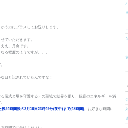
向かう力にプラスしてお送りします。
させていただきます。
。ええ。月食です。
くなる程度のようですが。。。
玄
字。
要な日と記されていたんですな！
なる儀式と場を守護する）の聖域で結界を張り、観音のエネルギーを満
す。
後24時間後の2月10日23時49分(夜中)まで(48時間)
。お好きな時間に
日本時間でお受けください。