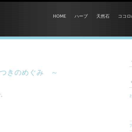
HOME
ハーブ
天然石
ココロ
 つきのめぐみ ～
す。