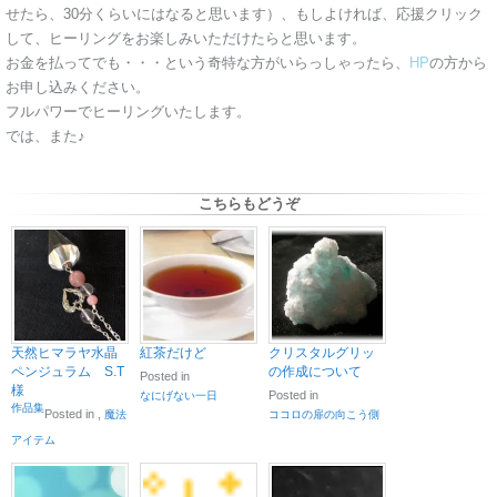
せたら、30分くらいにはなると思います）、もしよければ、応援クリック
して、ヒーリングをお楽しみいただけたらと思います。
お金を払ってでも・・・という奇特な方がいらっしゃったら、
HP
の方から
お申し込みください。
フルパワーでヒーリングいたします。
では、また♪
こちらもどうぞ
天然ヒマラヤ水晶
紅茶だけど
クリスタルグリッ
ペンジュラム S.T
の作成について
Posted in
様
Posted in
なにげない一日
作品集
Posted in
,
魔法
ココロの扉の向こう側
アイテム