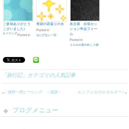
ご参加ありがとう
奇跡の若返りの水
名古屋 出張セッ
ございました♪
ション申込フォー
Posted in
ヒーリング
ム
Posted in
なにげない一日
Posted in
ココロの扉の向こう側
「
旅行記
」カテゴリの人気記事
←:
無料一斉ヒーリング ～感謝～
ルシフェルのエネルギー
:→
ブログメニュー