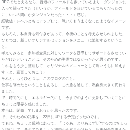
RPGでたとえるなら、普通のフィールドを歩いているより、ダンジョンに
入って闘ってきた（というか、フィールドを歩いているつもりだったの
に、いつの間にかダンジョンだった・・・）感じ。
経験値・レベルともにアップして、戦い方もうまくなったようなイメージ
です。
もちろん、私自身も気付きがあって、今後のことを考えさせられました。
ひとつは、新しいオリジナルセッションをメニューに追加するというこ
と。
考えてみると、参加者全員に対してワークを誘導してサポートをさせてい
ただけたということは、そのための準備ではなかったかと思うのです。
これをもう少し整理して、オリジナルのメニューとして近いうちに加えま
す（と、宣言しておこう）
それと、もうひとつは、このブログのこと。
仕事を辞めたということもあるし、この旅を通して、私自身大きく変わり
ました。
で、時間的にも、エネルギー的にも、今までのように更新していくことに
ちょっと限界を感じました。
本当は。閉鎖してしまおうかと思ったのです。
で、そのための記事を、22日にUPする予定だったのです。
でもね。ちょっと反対にあって、「じゃあ、とりあえずUPするのはちょっ
と後にして、考えてみるよ」と携帯から変更かけたら、記事が全部消えた