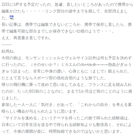
22日にUPする予定だったの、急遽、直したいところがあったので携帯から
編集かけたら・・・・・リンク部分の途中までを残して、全部消えまし
た。
長い記事は、携帯では編集できないどころか、携帯で保存し直したら、携
帯で編集可能な部分までしか保存できない仕様のようで・・・。
ええ、再度書き直しですわ。
-----—
結局ね。
今回の旅は、モンサンミッシェルとヴェルサイユ以外は何も予定を決めず
に行ったのに、（そのせいか？）ミカエルの
スパルタ・・・
熱血がぎゅう
ぎゅう詰まった、非常に中身の濃い、心身ともに（まじで）鍛えられた、
たとえて言うならスポーツ部の強化合宿のような旅でした。
帰りの飛行機に乗って改めて思い出してみると、フランスに足を踏み入れ
たのが、たった8日前のことなのに、まるで1か月ほど前のことのように感
じました。
参加した一人一人に「気付き」があって、「これからの自分」を考える素
晴らしい機会が与えられたように思います。
「サイクルを速める」というテーマを持ったこの旅で得られた経験値は、
日本にいて日常生活を送る中で得られる経験知よりも数倍高く、それによ
って、今後の展開が楽に、時間短縮できるのではないかと思います。