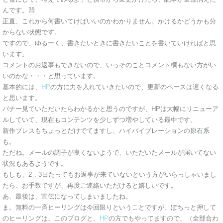
んです。凹
正直、これから何書いてけばいいのかわかりません。かけるかどうかも分
からない状態です。
ですので、ゆるーく、書きたいときに書きたいことを書いていければと思
います。
コメントのお返事もできないので、いっそのことコメント欄もない方がい
いのかな・・・と思っています。
基本的には、
HP
の方に力を入れていきたいので、更新のペースは遅くなる
と思います。
バナー見ていただいたらわかるかと思うのですが、HPは大幅にリニューア
ルしていて、現在もコンテンツを少しずつ増やしている最中です。
新作ブレスもちょっとだけでてますし、ハイバイブレーションの原石系
も。
ただね。メールの調子が良くないようで、いただいたメールが届いてない
状況もあるようです。
もしも、2，3日たってもお返事が来ていないという方がいらっしゃいまし
たら、お手数ですが、再度ご連絡いただけると嬉しいです。
あ、最後は、宣伝になってしまいましたね。
ま。無料の一斉ヒーリングは今回限りということですが、ぽちっと押して
のヒーリングは、このブログと、
HP
の方でもやってますので、（全部合わ