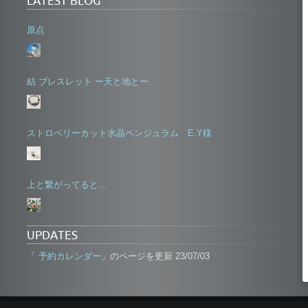
LATEST BLOG
原点
結 ブレスレット ー天と地とー
ストロベリーカット水晶ペンジュラム E.Y様
上と繋がってると…
UPDATES
予約カレンダー
「
」のページを更新 23/07/03