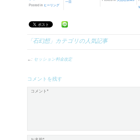
一日
Posted in
ヒーリング
「
石幻想
」カテゴリの人気記事
←:
セッション料金改定
コメントを残す