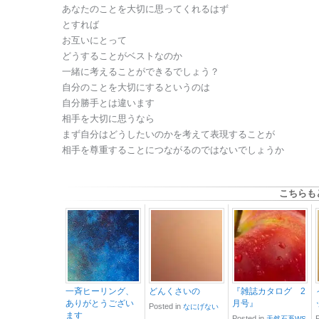
あなたのことを大切に思ってくれるはず
とすれば
お互いにとって
どうすることがベストなのか
一緒に考えることができるでしょう？
自分のことを大切にするというのは
自分勝手とは違います
相手を大切に思うなら
まず自分はどうしたいのかを考えて表現することが
相手を尊重することにつながるのではないでしょうか
こちらも
一斉ヒーリング、
どんくさいの
『雑誌カタログ 2
ありがとうござい
月号』
Posted in
なにげない
ます
Posted in
天然石系WS