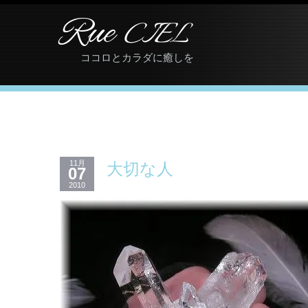
Rue
CIEL
ココロとカラダに癒しを
11月
大切な人
07
2010