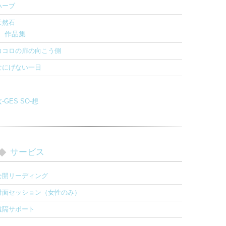
ハーブ
天然石
作品集
ココロの扉の向こう側
なにげない一日
-GES SO-想
サービス
公開リーディング
対面セッション（女性のみ）
遠隔サポート