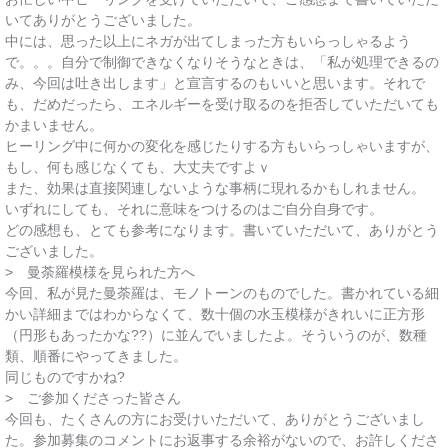
いてありがとうございました。
中には、思った以上にネガが出てしまった方もいらっしゃるよう
で。。。自分で制御できなくなりそうなときは、「私が処理できるの
み、今回は吐き出します」と宣言するのもいいと思います。それで
も、だめだったら、エネルギーを受け取るのを拒否していただいても
かまいません。
ヒーリング中に何かの変化を感じたりする方もいらっしゃいますが、
もし、何も感じなくても、大丈夫ですよｖ
また、効果は直接関連しないような事柄に現れるかもしれません。
いずれにしても、それに意味をつけるのはご自分自身です。
どの感想も、とても参考になります。書いていただいて、ありがとう
ございました。
> 曼荼羅模様を見られた方へ
今回、私が見た曼荼羅は、モノトーンのものでした。書かれている細
かい詳細まではわからなくて、数十個の水玉模様がきれいに正方形
（円形もあったかな??）に並んでいましたよ。そういうのが、数種
類、順番にやってきました。
同じものですかね?
> ご参加くださった皆さん
今回も、たくさんの方にお受けいただいて、ありがとうございまし
た。参加募集のコメントにお返事する余裕がないので、お許しくださ