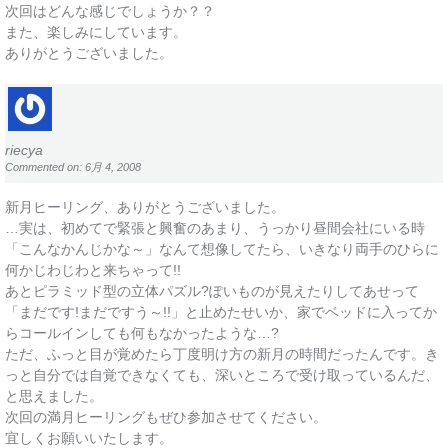
次回はどんな感じでしょうか？？
また、楽しみにしています。
ありがとうございました。
riecya
Commented on: 6月 4, 2008
新月ヒーリング、ありがとうございました。
…実は、初めてで緊張と興奮のあまり、うっかり昼間会社にいる時
「こんなかんじかな～」なんて想像してたら、いきなり両手のひらに
何かじわじわと来ちゃって!!
あとピラミッド型の立体パズル?ぽいものが見えたりしてあせって
「まだです!まだですう～!!」と止めたせいか、家でベッドに入ってか
らコールインしても何もなかったような…?
ただ、ふっと目が覚めたら丁度明け方の新月の時間だったんです。き
っと自分では自覚できなくても、深いところで受け取っているんだ、
と思えました。
次回の満月ヒーリングもぜひ参加させてください。
宜しくお願いいたします。