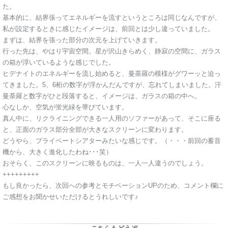
た。
基本的に、結界張ってエネルギーを流すというところは同じなんですが、
私が設定するときに感じたイメージは、前回とは少し違っていました。
まずは、結界を張った部分の次元を上げていきます。
行った先は、やはり宇宙空間。星が沢山きらめく、静寂の空間に、ガラス
の箱が浮いているような感じでした。
ヒデナイトのエネルギーを流し始めると、曼荼羅の模様がグワーッと迫っ
てきました。5、6桁の数字が浮かんだんですが、忘れてしまいました。汗
曼荼羅と数字がひと段落すると、イメージは、ガラスの箱の中へ。
心なしか、空気が蛍光緑を帯びています。
真ん中に、リクライニングできる一人用のソファーがあって、そこに座る
と、正面のガラス部分全部が大きなスクリーンに変わります。
どうやら、プライベートシアターみたいな感じです。（・・・前回の蓄音
機から、大きく進化したわね･･･笑）
おそらく、このスクリーンに映るものは、一人一人違うのでしょう。
+++++++++
もし良かったら、次回への参考とモチベーションUPのため、コメント欄に
ご感想をお聞かせいただけるとうれしいです♪
こちらもどうぞ