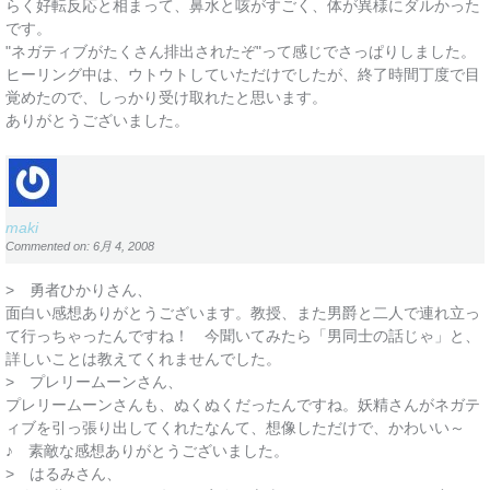
らく好転反応と相まって、鼻水と咳がすごく、体が異様にダルかった
です。
"ネガティブがたくさん排出されたぞ"って感じでさっぱりしました。
ヒーリング中は、ウトウトしていただけでしたが、終了時間丁度で目
覚めたので、しっかり受け取れたと思います。
ありがとうございました。
maki
Commented on: 6月 4, 2008
> 勇者ひかりさん、
面白い感想ありがとうございます。教授、また男爵と二人で連れ立っ
て行っちゃったんですね！ 今聞いてみたら「男同士の話じゃ」と、
詳しいことは教えてくれませんでした。
> プレリームーンさん、
プレリームーンさんも、ぬくぬくだったんですね。妖精さんがネガテ
ィブを引っ張り出してくれたなんて、想像しただけで、かわいい～
♪ 素敵な感想ありがとうございました。
> はるみさん、