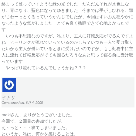
絡まって登っていくような緑の光でした だんだんそれが水色にな
り、青になり、藍色になってゆきました 今までは手がしびれる、頭
がじわーっとくるっていうかんじでしたが、今回はずいぶん穏やかに
なったような気がしました とても良く熟睡できて心地よかったで
す
いつも不思議なのですが、私より、主人に好転反応がでるんですよ
ね ヒーリングが流れていっているのかしら？いつも一人で受け取り
たいから主人が働いているときに受けたいのですが、もし勤務中に主
人に流れて好転反応がでても困るだろうなあと思って寝る前に受け取
っています
やっぱり流れているんでしょうかね？？？
イトサ
Commented on: 6月 4, 2008
makiさん、ありがとうございました。
今回で、２回目の参加でしたが、
え～っと・・・寝てしまいました。
というか、私は、何かを感じることは、