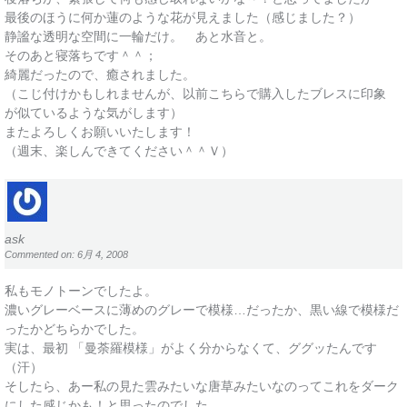
最後のほうに何か蓮のような花が見えました（感じました？）
静謐な透明な空間に一輪だけ。 あと水音と。
そのあと寝落ちです＾＾；
綺麗だったので、癒されました。
（こじ付けかもしれませんが、以前こちらで購入したブレスに印象
が似ているような気がします）
またよろしくお願いいたします！
（週末、楽しんできてください＾＾Ｖ）
ask
Commented on: 6月 4, 2008
私もモノトーンでしたよ。
濃いグレーベースに薄めのグレーで模様…だったか、黒い線で模様だ
ったかどちらかでした。
実は、最初 「曼荼羅模様」がよく分からなくて、ググッたんです
（汗）
そしたら、あー私の見た雲みたいな唐草みたいなのってこれをダーク
にした感じかも！と思ったのでした。