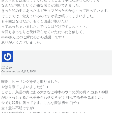
前の２回とは違ってすぐに眠ってしまう事はなかったのですが、
なんだか怖いというか嫌な感じが沸いてきました。
きっと私の中にあったネガティブだったのかな～って思っています。
そこまでは、覚えているのですが後は眠ってしまいました。
も今回はなぜだか、もう１回受け取りたい！
って思っちゃいました。でも１回だけですよね・・・。
今回もきっちりと受け取らせていただいたと信じて、
makiさんとのご縁に心から感謝！です！
ありがとうございました。
はるみ
Commented on: 6月 3, 2008
昨晩、ヒーリングを受け取りました。
やはり寝てしまいましたが…ι
しかし、鳥居の奥にある大きなご神木のウロの所の祠？に(あ！神様
がいらっしゃるから手を合わせなきゃ)と拝んでる夢を見ました。
今でも印象に残ってます。こんな夢は初めて(^^;)
全く意味不明ですがι