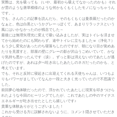
実際は、光を吸っても （いや、最初から吸えてなかったのかも）それ
が雲のような唐草模様のような何かもくもくしたモノになっちゃうん
です。。
でも、さんのこの記事を読んだら、そのもくもくは曼荼羅だったのか
なぁと。色は白黒というかグレーっぽくて、あまりリラックスという
風にはいかなかったのが残念でした～
最後には無理矢理光に変えて吸い込みましたが、実はトイレを済ませ
てから始めたのにも関わらず、途中トイレに立ちましたｗ（浄化？）
もう少し変化があったのち寝落ちしたのですが、朝になり目が覚めあ
たりを見渡すと、部屋の壁にグレーの影が沢山うごめいていて、かな
り気持ち悪かったんです（涙）。ずっと影は消えないのであたしが逃
げたのですが、あれは夕べ吐き出したあたしのネガだったのかも、と
考えています。
でも、それと反対に寝起きに出迎えてくれる天使ちゃんは、いつもよ
りもパワーがましていてなんか一段と大きく光っていたので不思議で
した。
前回夢心地体験だったので、浮かれていたあたしに現実を叩きつけら
れたような今回のヒーリングでしたが、これであたしの中のマイナス
エネルギーが吐き出せたとしたら嬉しいです♪
貴重な体験ありがとうございました！
これから受ける方に誤解されないように、コメント隠させていただき