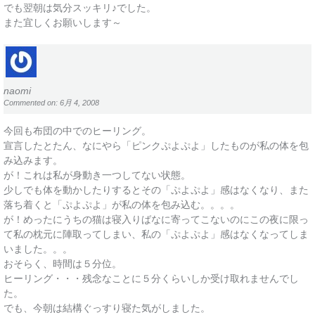
でも翌朝は気分スッキリ♪でした。
また宜しくお願いします～
naomi
Commented on: 6月 4, 2008
今回も布団の中でのヒーリング。
宣言したとたん、なにやら「ピンクぷよぷよ」したものが私の体を包
み込みます。
が！これは私が身動き一つしてない状態。
少しでも体を動かしたりするとその「ぷよぷよ」感はなくなり、また
落ち着くと「ぷよぷよ」が私の体を包み込む。。。。
が！めったにうちの猫は寝入りばなに寄ってこないのにこの夜に限っ
て私の枕元に陣取ってしまい、私の「ぷよぷよ」感はなくなってしま
いました。。。
おそらく、時間は５分位。
ヒーリング・・・残念なことに５分くらいしか受け取れませんでし
た。
でも、今朝は結構ぐっすり寝た気がしました。