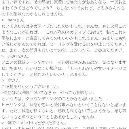
面白い夢ですね。その鳥居に実際に心当たりがおありなら、一度おと
ずれてみてはどうでしょう? もしないのであれば、はるみさんの心
の中の聖域なのかもしれませんね。
> haruさん、
わいてきたのはネガティブだったのかもしれませんね。もし次回この
ようなことがあれば、「これが私のネガティブであれば、私はこれを
手放します」と宣言してみるのもいいかもしれません。あまりにも怖
い感じがするのであれば、ヒーリングを受けるのを中止してください
ね。また、次の新月も行いますので、よかったら、ご参加ください。
> かさねさん、
アニメの戦闘シーンですか！ その裏に何があるのか、気になります
ね。あまり、わかりにくい場合は、「もっとわかりやすいイメージに
してください」と頼むのもいいかもしれません。
> 空さん
ご感想ありがとうございました。
>瞑想は足が地についてなきゃ、やっても意味ない。
というのは、グラウンディングのことかなと思いました。。
ヒーリングは、状態が悪いと受け取れないということはないと思いま
す。ただ、状態が良くないと、感度も良くないでしょうから、感じ方
もいつもと違うということもあるかもしれませんね。
> 鍵でコメントいただいた皆さん。
お忙しい中ヒーリングを受けていただいて、ご感想まで書いていただ