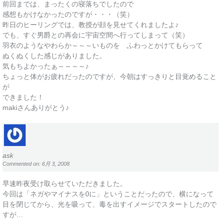
前回までは、まったくの寝落ちでしたので
感想もかけなかったのですが・・・（笑）
昨日のヒーリングでは、教授が顔を見せてくれましたよ♪
でも、すぐ男爵との再会に宇宙空間へ行ってしまって（笑）
羽衣のようなやわらか～～～いものを ふわっとかけてもらって
ぬくぬくした感じがありました。
気もちよかったぁ～～～～♪
ちょっと体がお疲れだったのですが、今朝はすっきりと目覚めること
が
できました！
makiさんありがとう♪
ask
Commented on: 6月 3, 2008
早速昨夜受け取らせていただきました。
今回は「ネガやマイナスを0に」ということだったので、横になって
目を閉じてから、光を吸って、毒を出すイメージでスタートしたので
すが…