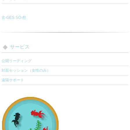
玄-GES SO-想
サービス
公開リーディング
対面セッション（女性のみ）
遠隔サポート