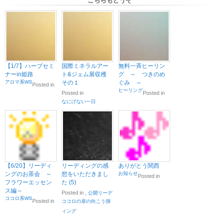
【1/7】ハーブセミ
国際ミネラルアー
無料一斉ヒーリン
ナーin姫路
ト&ジェム展収穫
グ ～ つきのめ
アロマ系WS
その１
ぐみ ～
Posted in
ヒーリング
Posted in
Posted in
なにげない一日
【6/20】リーディ
リーディングの感
ありがとう関西
ングのお茶会 ～
想をいただきまし
お知らせ
Posted in
フラワーエッセン
た (5)
ス編～
Posted in
,
公開リーデ
ココロ系WS
Posted in
ココロの扉の向こう側
ィング