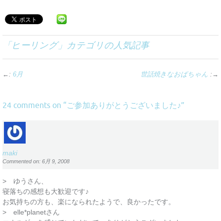
「
ヒーリング
」カテゴリの人気記事
←:
6月
世話焼きなおばちゃん
:→
ご参加ありがとうございました♪
24 comments on “
”
maki
Commented on: 6月 9, 2008
> ゆうさん、
寝落ちの感想も大歓迎です♪
お気持ちの方も、楽になられたようで、良かったです。
> elle*planetさん