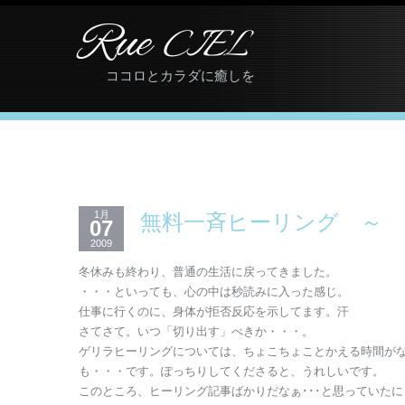
Rue
CIEL
ココロとカラダに癒しを
1月
無料一斉ヒーリング ～
07
2009
冬休みも終わり、普通の生活に戻ってきました。
・・・といっても、心の中は秒読みに入った感じ。
仕事に行くのに、身体が拒否反応を示してます。汗
さてさて。いつ「切り出す」べきか・・・。
ゲリラヒーリングについては、ちょこちょことかえる時間が
も・・・です。ぽっちりしてくださると、うれしいです。
このところ、ヒーリング記事ばかりだなぁ･･･と思っていた