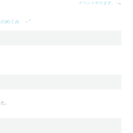
イベントやります。
:→
きのめぐみ ～
”
した。