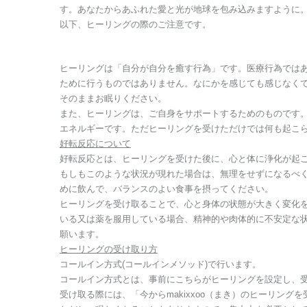
す。あなたからあふれた愛と光が地球を包み込みますように
以下、ヒーリングの際のご注意です。
ヒーリングは「自分が自分を癒す行為」です。医療行為では
ために行うものではありません。なにかを感じても感じなく
そのままお眠りください。
また、ヒーリングは、ご自身をサポートするためのものです
エネルギーです。ただヒーリングを受けただけでは何も起こ
好転反応について
好転反応とは、ヒーリングを受けた後に、心と体に浄化が起
もしもこのような状況が現れた場合は、無理をせずになるべ
めに飲んで、バランスのよい食事を摂ってください。
ヒーリングを受け取ることで、心と身体の状態が大きく変化を
いる又は薬を服用している場合、精神的や肉体的に不安定な
願います。
ヒーリングの受け取り方
コールイン方式(コールインメソッド)で行います。
コールイン方式とは、事前にこちらがヒーリングを設定し、
受け取る際には、「今からmakixxoo（まき）のヒーリン