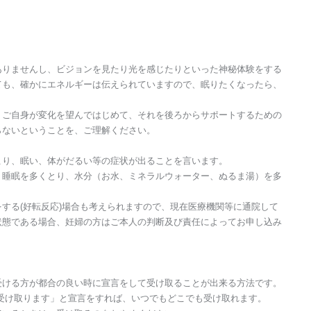
。
ありませんし、ビジョンを見たり光を感じたりといった神秘体験をする
ても、確かにエネルギーは伝えられていますので、眠りたくなったら、
。ご自身が変化を望んではじめて、それを後ろからサポートするための
らないということを、ご理解ください。
こり、眠い、体がだるい等の症状が出ることを言います。
く睡眠を多くとり、水分（お水、ミネラルウォーター、ぬるま湯）を多
する(好転反応)場合も考えられますので、現在医療機関等に通院して
状態である場合、妊婦の方はご本人の判断及び責任によってお申し込み
受ける方が都合の良い時に宣言をして受け取ることが出来る方法です。
グを受け取ります」と宣言をすれば、いつでもどこでも受け取れます。