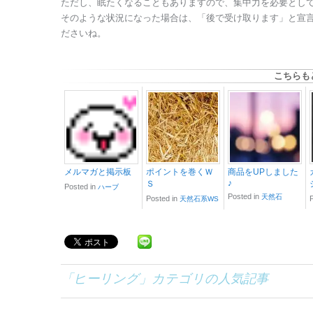
ただし、眠たくなることもありますので、集中力を必要とし
そのような状況になった場合は、「後で受け取ります」と宣
ださいね。
こちらも
メルマガと掲示板
ポイントを巻くＷ
商品をUPしました
♪
Ｓ
Posted in
ハーブ
Posted in
天然石
Posted in
天然石系WS
「
ヒーリング
」カテゴリの人気記事