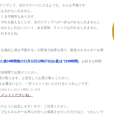
クリアして、次のステージに入るような、そんな予感です。
になるかもしれません。
てくる可能性もあります。
てそれを超えることが、次のステップへの一歩なのかもしれませんし、
れるかもしれないという、ある意味、チャンスなのかもしれません。
しれませんね。
なる儀式と場を守護する）の聖域で結界を張り、観音のエネルギーを満
す。
後24時間後の11月12日12時27分(お昼)まで(48時間)
。お好きな時間
日本時間でお受けください。
グを受け取ります」と宣言してお受け取りください。
をお書きになり、一言コメントをいただけるとうれしいです。
にほんとにうれしく拝読しています。
コメントくださいね。
そのように設定します）ので、ご注意ください。
ィブなエネルギーを周りの方へと循環させていただけると、うれしいで