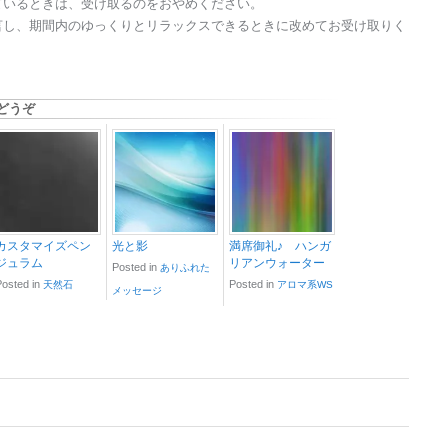
ているときは、受け取るのをおやめください。
言し、期間内のゆっくりとリラックスできるときに改めてお受け取りく
どうぞ
カスタマイズペン
光と影
満席御礼♪ ハンガ
ジュラム
リアンウォーター
Posted in
ありふれた
Posted in
Posted in
天然石
アロマ系WS
メッセージ