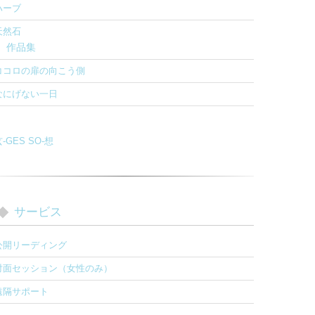
ハーブ
天然石
作品集
ココロの扉の向こう側
なにげない一日
-GES SO-想
サービス
公開リーディング
対面セッション（女性のみ）
遠隔サポート