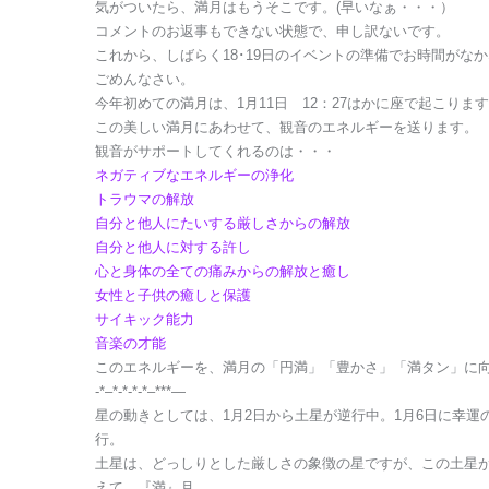
気がついたら、満月はもうそこです。(早いなぁ・・・）
コメントのお返事もできない状態で、申し訳ないです。
これから、しばらく18･19日のイベントの準備でお時間がな
ごめんなさい。
今年初めての満月は、1月11日 12：27はかに座で起こりま
この美しい満月にあわせて、観音のエネルギーを送ります。
観音がサポートしてくれるのは・・・
ネガティブなエネルギーの浄化
トラウマの解放
自分と他人にたいする厳しさからの解放
自分と他人に対する許し
心と身体の全ての痛みからの解放と癒し
女性と子供の癒しと保護
サイキック能力
音楽の才能
このエネルギーを、満月の「円満」「豊かさ」「満タン」に
-*–*-*-*-*–***—
星の動きとしては、1月2日から土星が逆行中。1月6日に幸運
行。
土星は、どっしりとした厳しさの象徴の星ですが、この土星が
えて、『満』月。