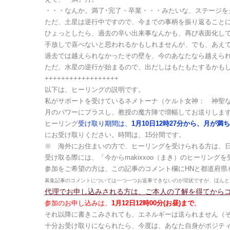
・・・なんか。満了･完了・卒業・・・みたいな、ステージを
ただ、土星は逆行中ですので、今までの事柄を振り返ること
ひょっとしたら、過去の辛い出来事なんかも、再び表面化し
手放しで喜べないと思われるかもしれませんが、でも、あえ
過去では越えられなかったその壁を、今のあなたなら越えら
ただ、水星の逆行が始まるので、出だしはもたもたするかも
++++++++++++++++++
以下は、ヒーリングの説明です。
私がサポートを受けているネメトーナ（ケルト女神： 神聖
月のパワーにプラスし、教授の魔方陣で増幅してお送りしま
ヒーリング
受け取り期間は、
1月10日12時27分から、月が満ちた
にお受け取りください。時間は、15分間です。
※ 海外にお住まいの方で、ヒーリングを受けられる方は、
受け取る際には、「今からmakixxoo（まき）のヒーリン
参加をご希望の方は、この記事のコメント欄にHNと都道府県
募集記事のコメントについては一つ一つお返事できないのが現状ですが、ほんと
代理でお申し込みされる方は、ご本人の了解を得てから
参加のお申し込みは、
1月12日12時00分(お昼)まで
。
それ以降に書きこみされても、エネルギーは送られません（
十分お受け取りになられたら、今度は、あなた自身がポジテ