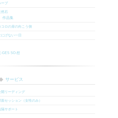
ハーブ
天然石
作品集
ココロの扉の向こう側
なにげない一日
-GES SO-想
サービス
公開リーディング
対面セッション（女性のみ）
遠隔サポート