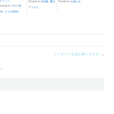
ョップ）
Posted in
,
Posted in
作品集
魔法
お知らせ
Posted in
アロマ系
アイテム
,
WS
ココロ系WS
メッセージを読み解いてみる
:→
♪
”