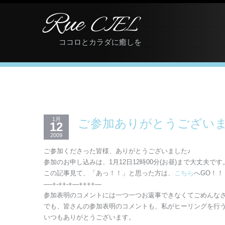
Rue
CIEL
ココロとカラダに癒しを
1月
ご参加ありがとうございま
12
2009
ご参加くださった皆様、ありがとうございました♪
参加のお申し込みは、1月12日12時00分(お昼)まで大丈夫です
この記事見て、「あっ！！」と思った方は、
こちら
へGO！！
—-+-++-+—++++—
参加表明のコメントには一つ一つお返事できなくてごめんな
でも、皆さんの参加表明のコメントも、私がヒーリングを行
いつもありがとうございます。