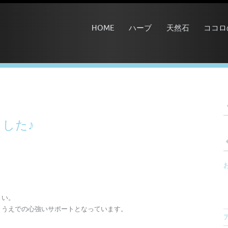
HOME
ハーブ
天然石
ココロ
した♪
。
さい。
ううえでの心強いサポートとなっています。