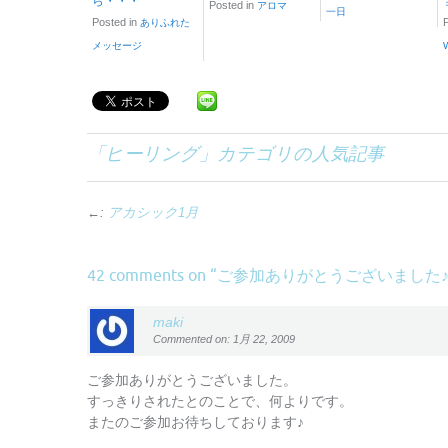
ら・・・
Posted in
アロマ
一日
Posted in
ありふれた
メッセージ
「
ヒーリング
」カテゴリの人気記事
←:
アカシック1月
ご参加ありがとうございました
42 comments on “
maki
Commented on: 1月 22, 2009
ご参加ありがとうございました。
すっきりされたとのことで、何よりです。
またのご参加お待ちしております♪