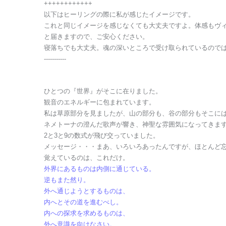
++++++++++++
以下はヒーリングの際に私が感じたイメージです。
これと同じイメージを感じなくても大丈夫ですよ。体感もヴ
と届きますので、ご安心ください。
寝落ちでも大丈夫。魂の深いところで受け取られているので
-----------
ひとつの『世界』がそこに在りました。
観音のエネルギーに包まれています。
私は草原部分を見ましたが、山の部分も、谷の部分もそこに
ネメトーナの澄んだ歌声が響き、神聖な雰囲気になってきま
2と3と9の数式が飛び交っていました。
メッセージ・・・まあ、いろいろあったんですが、ほとんど
覚えているのは、これだけ。
外界にあるものは内側に通じている。
逆もまた然り。
外へ通じようとするものは、
内へとその道を進むべし。
内への探求を求めるものは、
外へ意識を向けなさい。