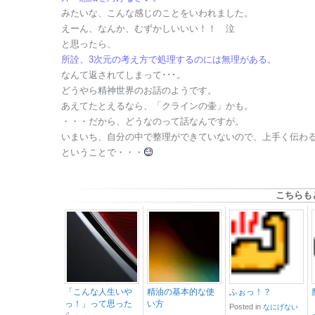
みたいな、こんな感じのことをいわれました。
えーん、なんか、むずかしいいい！！ 泣
と思ったら、
所詮、3次元の考え方で処理するのには無理がある。
なんて返されてしまって･･･。
どうやら精神世界のお話のようです。
あえてたとえるなら、「クラインの壷」かも。
・・・だから、どうなのって話なんですが。
いまいち、自分の中で整理ができていないので、上手く伝わ
ということで・・・
こちらも
「こんな人生いや
精油の基本的な使
ふぉっ！？
っ！」って思った
い方
Posted in
なにげない